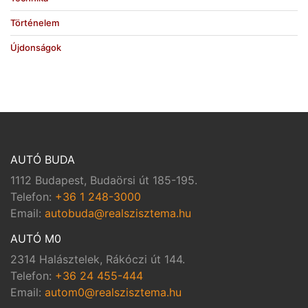
Történelem
Újdonságok
AUTÓ BUDA
1112 Budapest, Budaörsi út 185-195.
Telefon:
+36 1 248-3000
Email:
autobuda@realszisztema.hu
AUTÓ M0
2314 Halásztelek, Rákóczi út 144.
Telefon:
+36 24 455-444
Email:
autom0@realszisztema.hu