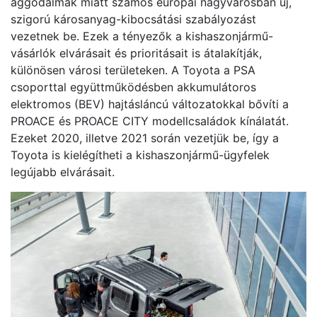
aggodalmak miatt számos európai nagyvárosban új,
szigorú károsanyag-kibocsátási szabályozást
vezetnek be. Ezek a tényezők a kishaszonjármű-
vásárlók elvárásait és prioritásait is átalakítják,
különösen városi területeken. A Toyota a PSA
csoporttal együttműködésben akkumulátoros
elektromos (BEV) hajtásláncú változatokkal bővíti a
PROACE és PROACE CITY modellcsaládok kínálatát.
Ezeket 2020, illetve 2021 során vezetjük be, így a
Toyota is kielégítheti a kishaszonjármű-ügyfelek
legújabb elvárásait.