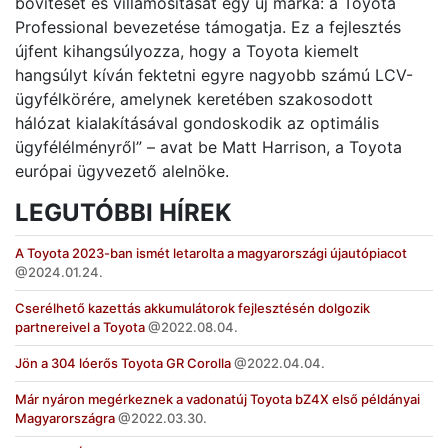
bővítését és villamosítását egy új márka: a Toyota
Professional bevezetése támogatja. Ez a fejlesztés
újfent kihangsúlyozza, hogy a Toyota kiemelt
hangsúlyt kíván fektetni egyre nagyobb számú LCV-
ügyfélkörére, amelynek keretében szakosodott
hálózat kialakításával gondoskodik az optimális
ügyfélélményről” – avat be Matt Harrison, a Toyota
európai ügyvezető alelnöke.
LEGUTÓBBI HÍREK
A Toyota 2023-ban ismét letarolta a magyarországi újautópiacot
2024.01.24.
Cserélhető kazettás akkumulátorok fejlesztésén dolgozik
partnereivel a Toyota
2022.08.04.
Jön a 304 lóerős Toyota GR Corolla
2022.04.04.
Már nyáron megérkeznek a vadonatúj Toyota bZ4X első példányai
Magyarországra
2022.03.30.