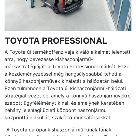
TOYOTA PROFESSIONAL
A Toyota új termékoffenzívája kiváló alkalmat jelentett
arra, hogy bevezesse kishaszonjármű-
márkastratégiáját: a Toyota Professional márkát. Ezzel
a kezdeményezéssel még hangsúlyosabbá teheti a
könnyű haszonjárművek kínálatát a hálózatán belül.
Ezen túlmenően a Toyota új kishaszonjármű-hálózati
stratégiát vezet be, amely a könnyű haszonjárművekre
szabott ügyfélélményt kínál, és amelynek keretében
néhány jelenlegi üzleti központ haszonjármű
központtá alakul át, szakértő munkatársakkal.
„A Toyota európai kishaszonjármű-kínálatának