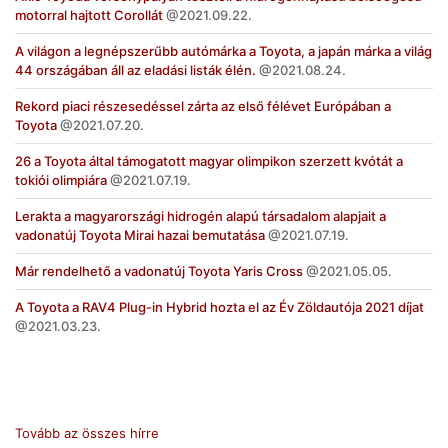
motorral hajtott Corollát
2021.09.22.
A világon a legnépszerűbb autómárka a Toyota, a japán márka a világ
44 országában áll az eladási listák élén.
2021.08.24.
Rekord piaci részesedéssel zárta az első félévet Európában a
Toyota
2021.07.20.
26 a Toyota által támogatott magyar olimpikon szerzett kvótát a
tokiói olimpiára
2021.07.19.
Lerakta a magyarországi hidrogén alapú társadalom alapjait a
vadonatúj Toyota Mirai hazai bemutatása
2021.07.19.
Már rendelhető a vadonatúj Toyota Yaris Cross
2021.05.05.
A Toyota a RAV4 Plug-in Hybrid hozta el az Év Zöldautója 2021 díjat
2021.03.23.
Tovább az összes hírre