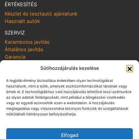
ÉRTÉKESÍTÉS
Készlet és tesztautó ajánlatunk
Használt autók
SZERVIZ
Karambolos javítás
Általános javítás
Garancia
SZOLGÁLTATÁSOK
Sütihozzájárulás kezelése
Online szerviz bejelentkezés
A legjobb élmény biztosítása érdekében olyan technológiákat
Szerviz kampányok
használunk, mint a sütik, amelyek eszközinformációkat tárolnak vagy
Hozom-viszem
érnek el. E technológiákhoz való hozzájárulás lehetővé teszi számunkra
az olyan adatok feldolgozását, mint például a böngészési viselkedés
vagy az egyedi azonosítók ezen a weboldalon. A hozzájárulás
SZABÁLYZATOK
megtagadása vagy visszavonása bizonyos funkciók és szolgáltatások
Adatvédelmi irányelvek
működését hátrányosan befolyásolhatja.
Vállalási szabályzat
Üzletszabályzat pénzügyi szolgáltatás
Elfogad
közvetítésére