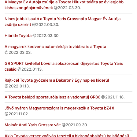
A Magyar Év Autója zsűrije a Toyota Hiluxot találta az év legjobb
kishaszongépjárművének
2022.03.30.
Nincs jobb kisautó a Toyota Yaris Crossnál a Magyar Év Autója
zsűrije szerint
2022.03.30.
Hibrid=Toyota
2022.03.30.
A magyarok kedvenc autómárkája továbbra is a Toyota
2022.03.03.
GR SPORT kivitellel bővül a sokszorosan díjnyertes Toyota Yaris
család
2022.01.13.
Rajt-cél Toyota győzelem a Dakaron? Egy nap és kiderül
2022.01.13.
A Toyota belépő sportautója lesz a vadonatúj GR86
2021.11.18.
Jövő nyáron Magyarországra is megérkezik a Toyota bZ4X
2021.11.02.
Molnár Andi Yaris Crossra vált
2021.09.30.
Akio Toyoda versenypályán teszteli a hidrogénhajtású belsőégésű