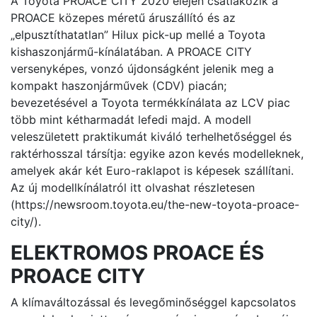
A Toyota PROACE CITY 2020 elején csatlakozik a
PROACE közepes méretű áruszállító és az
„elpusztíthatatlan” Hilux pick-up mellé a Toyota
kishaszonjármű-kínálatában. A PROACE CITY
versenyképes, vonzó újdonságként jelenik meg a
kompakt haszonjárművek (CDV) piacán;
bevezetésével a Toyota termékkínálata az LCV piac
több mint kétharmadát lefedi majd. A modell
veleszületett praktikumát kiváló terhelhetőséggel és
raktérhosszal társítja: egyike azon kevés modelleknek,
amelyek akár két Euro-raklapot is képesek szállítani.
Az új modellkínálatról itt olvashat részletesen
(https://newsroom.toyota.eu/the-new-toyota-proace-
city/).
ELEKTROMOS PROACE ÉS
PROACE CITY
A klímaváltozással és levegőminőséggel kapcsolatos