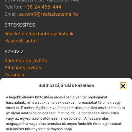
Telefon:
+36 24 455-444
Email:
autom0@realszisztema.hu
ÉRTÉKESÍTÉS
Készlet és tesztautó ajánlatunk
Használt autók
SZERVIZ
Karambolos javítás
Általános javítás
Garancia
SZOLGÁLTATÁSOK
Sütihozzájárulás kezelése
Online szerviz bejelentkezés
A legjobb élmény biztosítása érdekében olyan technológiákat
Szerviz kampányok
használunk, mint a sütik, amelyek eszközinformációkat tárolnak vagy
Hozom-viszem
érnek el. E technológiákhoz való hozzájárulás lehetővé teszi számunkra
az olyan adatok feldolgozását, mint például a böngészési viselkedés
vagy az egyedi azonosítók ezen a weboldalon. A hozzájárulás
SZABÁLYZATOK
megtagadása vagy visszavonása bizonyos funkciók és szolgáltatások
Adatvédelmi irányelvek
működését hátrányosan befolyásolhatja.