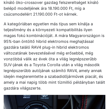
kínáló öko-crossover gazdag felszereltséget kínáló
belépő modelljének ára 18.190.000 Ft, míg a
csúcsmodellért 21.190.000 Ft-ot kérnek.
A kategóriában egyetlen más típus sem kínálja a
teljesítmény és a környezeti kompatibilitás ilyen
magas fokú kombinációját. A mára Magyarországon is
95%-ban öntöltő hibrid elektromos meghajtással
gazdára találó RAV4 plug-in hibrid elektromos
változatának bevezetésével még erősebbé, még
vonzóbbá válik az évek óta a világ legnépszerűbb
SUV-jának és a Toyota Corolla után a világ második
legnépszerűbb autójának számító RAV4, amely annak
idején megteremtette a szabadidőjárművek piacát, és
amely a mai napig több mint tízmillió példányban talált
gazdára világszerte.