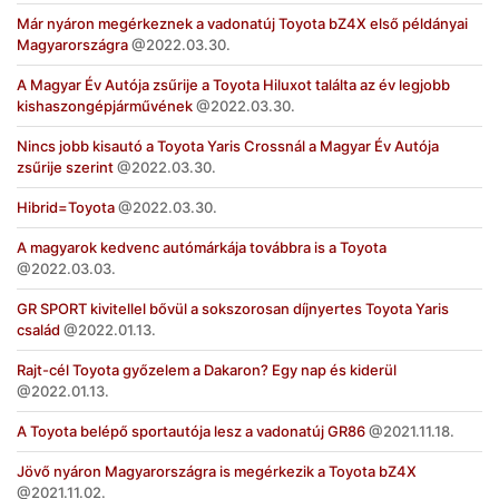
Már nyáron megérkeznek a vadonatúj Toyota bZ4X első példányai
Magyarországra
2022.03.30.
A Magyar Év Autója zsűrije a Toyota Hiluxot találta az év legjobb
kishaszongépjárművének
2022.03.30.
Nincs jobb kisautó a Toyota Yaris Crossnál a Magyar Év Autója
zsűrije szerint
2022.03.30.
Hibrid=Toyota
2022.03.30.
A magyarok kedvenc autómárkája továbbra is a Toyota
2022.03.03.
GR SPORT kivitellel bővül a sokszorosan díjnyertes Toyota Yaris
család
2022.01.13.
Rajt-cél Toyota győzelem a Dakaron? Egy nap és kiderül
2022.01.13.
A Toyota belépő sportautója lesz a vadonatúj GR86
2021.11.18.
Jövő nyáron Magyarországra is megérkezik a Toyota bZ4X
2021.11.02.