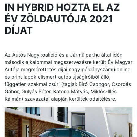
IN HYBRID HOZTA EL AZ
ÉV ZÖLDAUTÓJA 2021
DÍJAT
Az Autós Nagykoalíció és a Járműipar.hu által idén
második alkalommal megszervezésre került Év Magyar
Autója megmérettetés díjai nagy példányszámú online
és print lapok elismert autós újságíróiból álló,
független szakmai zsűri (tagjai: Biró Csongor, Csordás
Gábor, Gulyás Péter, Katona Mátyás, Miklós-Illés
Kálmán) szavazatai alapján kerültek odaítélésre.