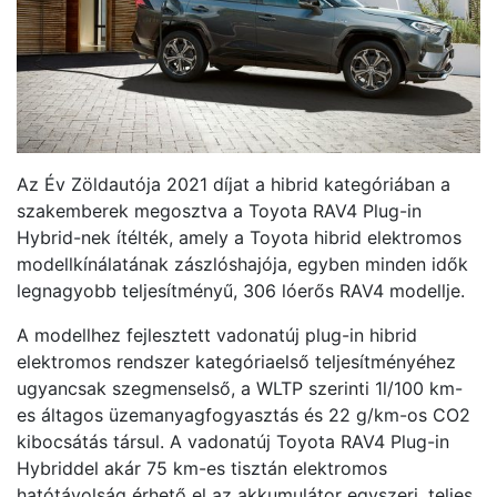
Az Év Zöldautója 2021 díjat a hibrid kategóriában a
szakemberek megosztva a Toyota RAV4 Plug-in
Hybrid-nek ítélték, amely a Toyota hibrid elektromos
modellkínálatának zászlóshajója, egyben minden idők
legnagyobb teljesítményű, 306 lóerős RAV4 modellje.
A modellhez fejlesztett vadonatúj plug-in hibrid
elektromos rendszer kategóriaelső teljesítményéhez
ugyancsak szegmenselső, a WLTP szerinti 1l/100 km-
es áltagos üzemanyagfogyasztás és 22 g/km-os CO2
kibocsátás társul. A vadonatúj Toyota RAV4 Plug-in
Hybriddel akár 75 km-es tisztán elektromos
hatótávolság érhető el az akkumulátor egyszeri, teljes