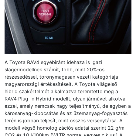
A Toyota RAV4 egyébiránt idehaza is igazi
slágermodellnek számít, több, mint 20%-os
részesedéssel, toronymagasan vezeti kategóriája
magyarországi értékesítéseit. A Toyota világelső
hibrid szakértelmét alkalmazva teremtette meg a
RAV4 Plug-in Hybrid modellt, olyan járművet alkotva
ezzel, amely nemcsak nagy teljesítményű, de egyben a
károsanyag-kibocsátás és az üzemanyag-fogyasztás
terén is jobban teljesít, mint összes versenytársa. A
modell végső homologizációs adatai szerint 22 g/m
CO2 és 1,0 l/100km (WLTP norma, vegyes ciklus.) A