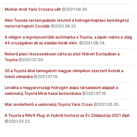
Molnár Andi Yaris Crossra vált
2021.09.30.
Akio Toyoda versenypályán teszteli a hidrogénhajtású belsőégésű
motorral hajtott Corollát
2021.09.22.
A világon a legnépszerűbb autómárka a Toyota, a japán márka a világ
44 országában áll az eladási listák élén.
2021.08.24.
Rekord piaci részesedéssel zárta az első félévet Európában a
Toyota
2021.07.20.
26 a Toyota által támogatott magyar olimpikon szerzett kvótát a
tokiói olimpiára
2021.07.19.
Lerakta a magyarországi hidrogén alapú társadalom alapjait a
vadonatúj Toyota Mirai hazai bemutatása
2021.07.19.
Már rendelhető a vadonatúj Toyota Yaris Cross
2021.05.05.
A Toyota a RAV4 Plug-in Hybrid hozta el az Év Zöldautója 2021 díjat
2021.03.23.