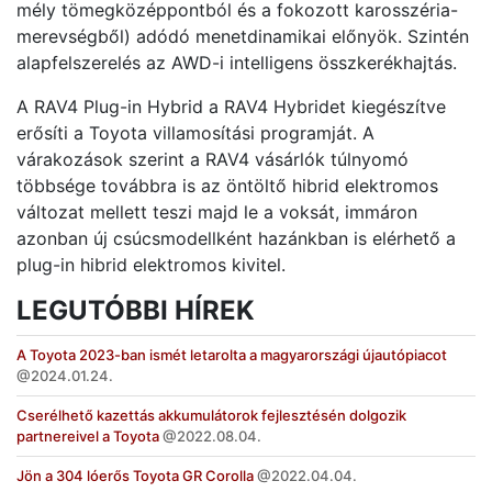
mély tömegközéppontból és a fokozott karosszéria-
merevségből) adódó menetdinamikai előnyök. Szintén
alapfelszerelés az AWD-i intelligens összkerékhajtás.
A RAV4 Plug-in Hybrid a RAV4 Hybridet kiegészítve
erősíti a Toyota villamosítási programját. A
várakozások szerint a RAV4 vásárlók túlnyomó
többsége továbbra is az öntöltő hibrid elektromos
változat mellett teszi majd le a voksát, immáron
azonban új csúcsmodellként hazánkban is elérhető a
plug-in hibrid elektromos kivitel.
LEGUTÓBBI HÍREK
A Toyota 2023-ban ismét letarolta a magyarországi újautópiacot
2024.01.24.
Cserélhető kazettás akkumulátorok fejlesztésén dolgozik
partnereivel a Toyota
2022.08.04.
Jön a 304 lóerős Toyota GR Corolla
2022.04.04.