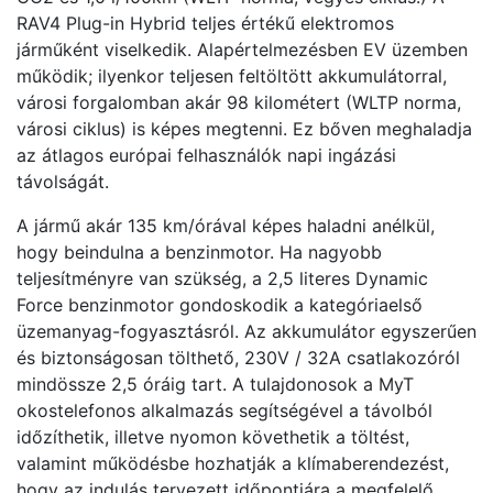
RAV4 Plug-in Hybrid teljes értékű elektromos
járműként viselkedik. Alapértelmezésben EV üzemben
működik; ilyenkor teljesen feltöltött akkumulátorral,
városi forgalomban akár 98 kilométert (WLTP norma,
városi ciklus) is képes megtenni. Ez bőven meghaladja
az átlagos európai felhasználók napi ingázási
távolságát.
A jármű akár 135 km/órával képes haladni anélkül,
hogy beindulna a benzinmotor. Ha nagyobb
teljesítményre van szükség, a 2,5 literes Dynamic
Force benzinmotor gondoskodik a kategóriaelső
üzemanyag-fogyasztásról. Az akkumulátor egyszerűen
és biztonságosan tölthető, 230V / 32A csatlakozóról
mindössze 2,5 óráig tart. A tulajdonosok a MyT
okostelefonos alkalmazás segítségével a távolból
időzíthetik, illetve nyomon követhetik a töltést,
valamint működésbe hozhatják a klímaberendezést,
hogy az indulás tervezett időpontjára a megfelelő