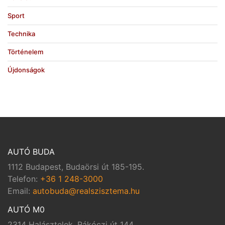
Sport
Technika
Történelem
Újdonságok
AUTÓ BUDA
1112 Budapest, Budaörsi út 185-195.
Telefon:
+36 1 248-3000
Email:
autobuda@realszisztema.hu
AUTÓ M0
2314 Halásztelek, Rákóczi út 144.