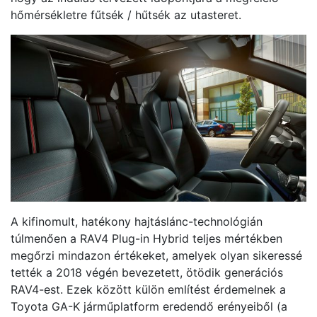
hőmérsékletre fűtsék / hűtsék az utasteret.
A kifinomult, hatékony hajtáslánc-technológián
túlmenően a RAV4 Plug-in Hybrid teljes mértékben
megőrzi mindazon értékeket, amelyek olyan sikeressé
tették a 2018 végén bevezetett, ötödik generációs
RAV4-est. Ezek között külön említést érdemelnek a
Toyota GA-K járműplatform eredendő erényeiből (a