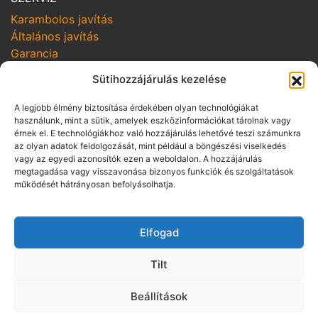
Karambolos javítás
Általános javítás
Garancia
SZOLGÁLTATÁSOK
Sütihozzájárulás kezelése
Online szerviz bejelentkezés
A legjobb élmény biztosítása érdekében olyan technológiákat
Szerviz kampányok
használunk, mint a sütik, amelyek eszközinformációkat tárolnak vagy
Hozom-viszem
érnek el. E technológiákhoz való hozzájárulás lehetővé teszi számunkra
az olyan adatok feldolgozását, mint például a böngészési viselkedés
vagy az egyedi azonosítók ezen a weboldalon. A hozzájárulás
SZABÁLYZATOK
megtagadása vagy visszavonása bizonyos funkciók és szolgáltatások
Adatvédelmi irányelvek
működését hátrányosan befolyásolhatja.
Vállalási szabályzat
Üzletszabályzat pénzügyi szolgáltatás
Elfogad
közvetítésére
Panaszkezelési szabályzat
Tilt
Visszaélés-bejelentés
ÁSZF gépjármű bérbeadásra
Beállítások