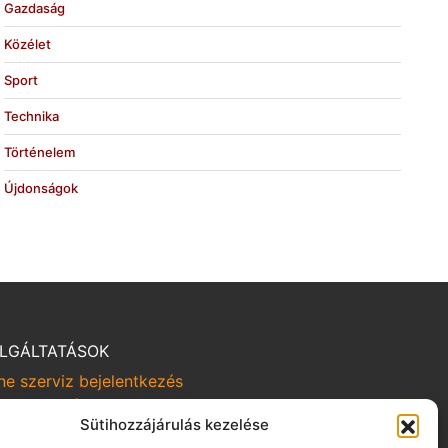
Gazdaság
Közélet
Sport
Technika
Történelem
Újdonságok
LGÁLTATÁSOK
ne szerviz bejelentkezés
rviz kampányok
Sütihozzájárulás kezelése
om-viszem