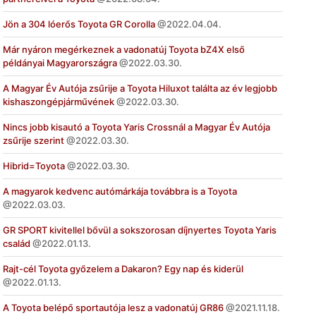
Jön a 304 lóerős Toyota GR Corolla
2022.04.04.
Már nyáron megérkeznek a vadonatúj Toyota bZ4X első
példányai Magyarországra
2022.03.30.
A Magyar Év Autója zsűrije a Toyota Hiluxot találta az év legjobb
kishaszongépjárművének
2022.03.30.
Nincs jobb kisautó a Toyota Yaris Crossnál a Magyar Év Autója
zsűrije szerint
2022.03.30.
Hibrid=Toyota
2022.03.30.
A magyarok kedvenc autómárkája továbbra is a Toyota
2022.03.03.
GR SPORT kivitellel bővül a sokszorosan díjnyertes Toyota Yaris
család
2022.01.13.
Rajt-cél Toyota győzelem a Dakaron? Egy nap és kiderül
2022.01.13.
A Toyota belépő sportautója lesz a vadonatúj GR86
2021.11.18.