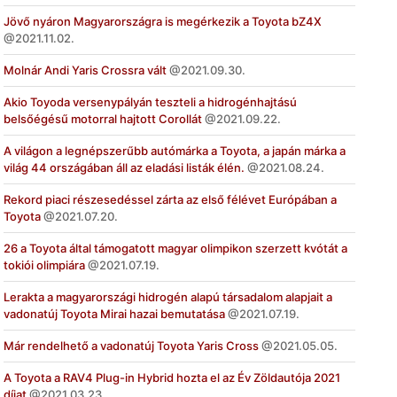
Jövő nyáron Magyarországra is megérkezik a Toyota bZ4X
2021.11.02.
Molnár Andi Yaris Crossra vált
2021.09.30.
Akio Toyoda versenypályán teszteli a hidrogénhajtású
belsőégésű motorral hajtott Corollát
2021.09.22.
A világon a legnépszerűbb autómárka a Toyota, a japán márka a
világ 44 országában áll az eladási listák élén.
2021.08.24.
Rekord piaci részesedéssel zárta az első félévet Európában a
Toyota
2021.07.20.
26 a Toyota által támogatott magyar olimpikon szerzett kvótát a
tokiói olimpiára
2021.07.19.
Lerakta a magyarországi hidrogén alapú társadalom alapjait a
vadonatúj Toyota Mirai hazai bemutatása
2021.07.19.
Már rendelhető a vadonatúj Toyota Yaris Cross
2021.05.05.
A Toyota a RAV4 Plug-in Hybrid hozta el az Év Zöldautója 2021
díjat
2021.03.23.