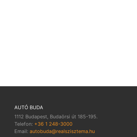
AUTÓ BUDA
1112 Budapest, Budaörsi út 185-195.
Telefon:
+36 1 248-3000
Email:
autobuda@realszisztema.hu