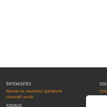
ÉRTÉKESÍTÉS
SZO
Készlet és tesztautó ajánlatunk
Onli
Használt autók
Sze
Hoz
SZERVIZ