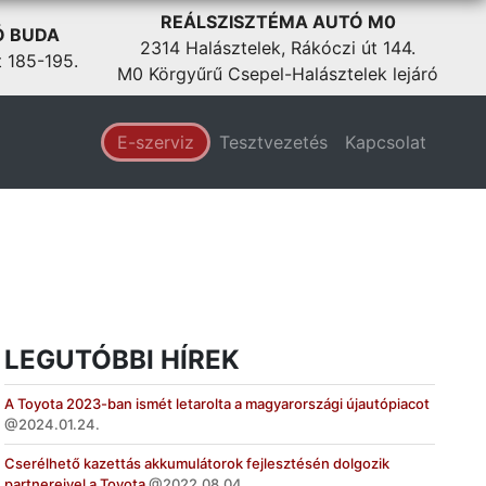
REÁLSZISZTÉMA AUTÓ M0
Ó BUDA
2314 Halásztelek, Rákóczi út 144.
t 185-195.
M0 Körgyűrű Csepel-Halásztelek lejáró
E-szerviz
Tesztvezetés
Kapcsolat
LEGUTÓBBI HÍREK
A Toyota 2023-ban ismét letarolta a magyarországi újautópiacot
2024.01.24.
Cserélhető kazettás akkumulátorok fejlesztésén dolgozik
partnereivel a Toyota
2022.08.04.