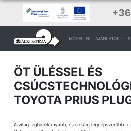
+36
MODELLEK
AJÁNLATOK
S
ÖT ÜLÉSSEL ÉS
CSÚCSTECHNOLÓGI
TOYOTA PRIUS PLUG
A világ leghatékonyabb, és sokáig legnépszerűbb plug