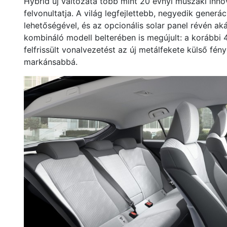
Hybrid új változata több mint 20 évnyi műszaki inn
felvonultatja. A világ legfejlettebb, negyedik generác
lehetőségével, és az opcionális solar panel révén ak
kombináló modell belterében is megújult: a korábbi 
felfrissült vonalvezetést az új metálfekete külső f
markánsabbá.