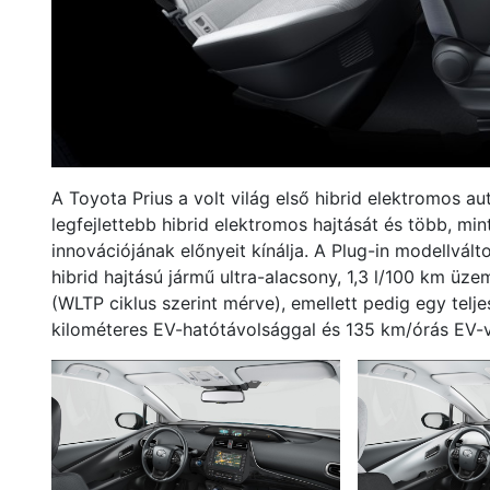
A Toyota Prius a volt világ első hibrid elektromos a
legfejlettebb hibrid elektromos hajtását és több, m
innovációjának előnyeit kínálja. A Plug-in modellvált
hibrid hajtású jármű ultra-alacsony, 1,3 l/100 km ü
(WLTP ciklus szerint mérve), emellett pedig egy telje
kilométeres EV-hatótávolsággal és 135 km/órás EV-