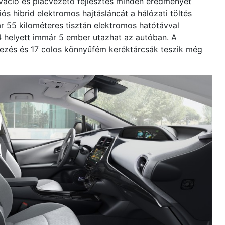
ováció és piacvezető fejlesztés minden eredményét
iós hibrid elektromos hajtásláncát a hálózati töltés
ár 55 kilométeres tisztán elektromos hatótávval
4 helyett immár 5 ember utazhat az autóban. A
ényezés és 17 colos könnyűfém keréktárcsák teszik még