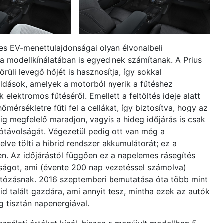
ges EV-menettulajdonságai olyan élvonalbeli
 modellkínálatában is egyedinek számítanak. A Prius
rüli levegő hőjét is hasznosítja, így sokkal
ások, amelyek a motorból nyerik a fűtéshez
elektromos fűtéséről. Emellett a feltöltés ideje alatt
érsékletre fűti fel a cellákat, így biztosítva, hogy az
g megfelelő maradjon, vagyis a hideg időjárás is csak
tótávolságát. Végezetül pedig ott van még a
ve tölti a hibrid rendszer akkumulátorát; ez a
 Az időjárástól függően ez a napelemes rásegítés
olságot, ami (évente 200 nap vezetéssel számolva)
autózásnak. 2016 szeptemberi bemutatása óta több mint
id talált gazdára, ami annyit tesz, mintha ezek az autók
 tisztán napenergiával.