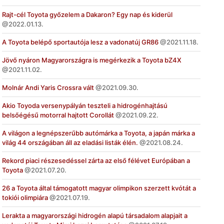
Rajt-cél Toyota győzelem a Dakaron? Egy nap és kiderül
2022.01.13.
A Toyota belépő sportautója lesz a vadonatúj GR86
2021.11.18.
Jövő nyáron Magyarországra is megérkezik a Toyota bZ4X
2021.11.02.
Molnár Andi Yaris Crossra vált
2021.09.30.
Akio Toyoda versenypályán teszteli a hidrogénhajtású
belsőégésű motorral hajtott Corollát
2021.09.22.
A világon a legnépszerűbb autómárka a Toyota, a japán márka a
világ 44 országában áll az eladási listák élén.
2021.08.24.
Rekord piaci részesedéssel zárta az első félévet Európában a
Toyota
2021.07.20.
26 a Toyota által támogatott magyar olimpikon szerzett kvótát a
tokiói olimpiára
2021.07.19.
Lerakta a magyarországi hidrogén alapú társadalom alapjait a