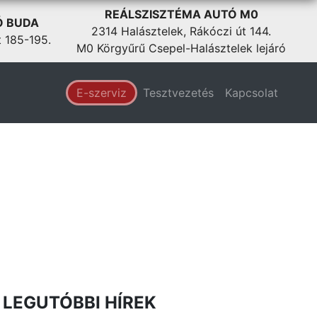
REÁLSZISZTÉMA AUTÓ M0
Ó BUDA
2314 Halásztelek, Rákóczi út 144.
t 185-195.
M0 Körgyűrű Csepel-Halásztelek lejáró
E-szerviz
Tesztvezetés
Kapcsolat
LEGUTÓBBI HÍREK