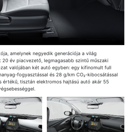
utója, amelynek negyedik generációja a világ
int 20 év piacvezető, legmagasabb szintű műszaki
ozat valójában két autó egyben: egy kifinomult full
zemanyag-fogyasztással és 28 g/km CO₂-kibocsátással
s értékű, tisztán elektromos hajtású autó akár 55
végsebességgel.