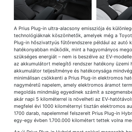
A Prius Plug-in ultra-alacsony emissziója és különle
technológiáknak köszönhetők, amelyek még a Toyota
Plug-in hőszivattyús fűtőrendszere például az autó kö
hatékonyabban működik, mint a hagyományos megold
szükséges energiát – nem is beszélve az EV-modellek 
az akkumulátort melegítő rendszer hatékony üzemi hőm
akkumulátor teljesítménye és hatékonysága mindvégi
minimálisan csökkenti a Prius Plug-in elektromos ha
nagyméretű napelem, amely elektromos áramot termel
megoldás mindmáig egyedinek számít a szegmensben.
akár napi 5 kilométerrel is növelheti az EV-hatótáv
megfelel évi 1000 kilométernyi tisztán elektromos 
1700 darab, napelemmel felszerelt Prius Plug-in Hybr
egy-egy évben 1.700.000 kilométert tettek volna meg