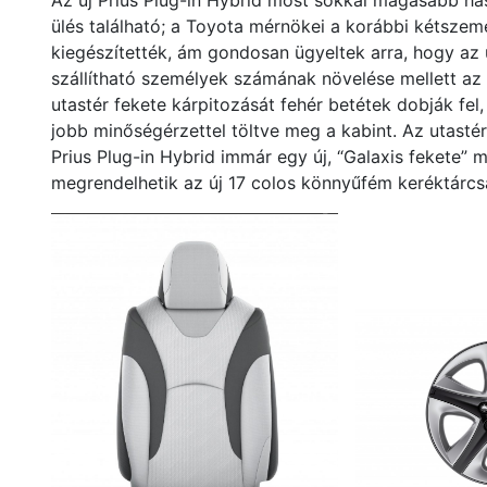
Az új Prius Plug-in Hybrid most sokkal magasabb has
ülés található; a Toyota mérnökei a korábbi kétszem
kiegészítették, ám gondosan ügyeltek arra, hogy az 
szállítható személyek számának növelése mellett az ú
utastér fekete kárpitozását fehér betétek dobják fel,
jobb minőségérzettel töltve meg a kabint. Az utastér f
Prius Plug-in Hybrid immár egy új, “Galaxis fekete” 
megrendelhetik az új 17 colos könnyűfém keréktárcsá