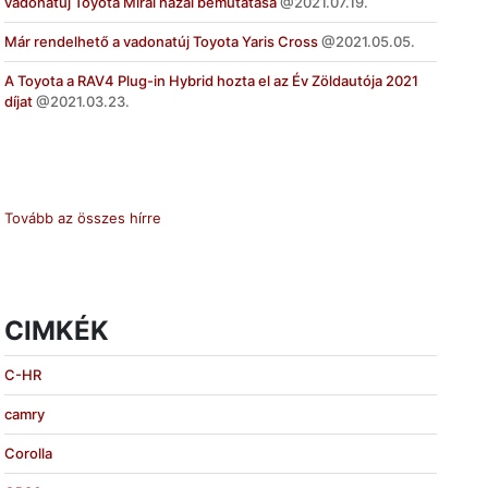
vadonatúj Toyota Mirai hazai bemutatása
2021.07.19.
Már rendelhető a vadonatúj Toyota Yaris Cross
2021.05.05.
A Toyota a RAV4 Plug-in Hybrid hozta el az Év Zöldautója 2021
díjat
2021.03.23.
Tovább az összes hírre
CIMKÉK
C-HR
camry
Corolla