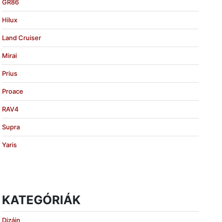
GR86
Hilux
Land Cruiser
Mirai
Prius
Proace
RAV4
Supra
Yaris
KATEGÓRIÁK
Dizájn