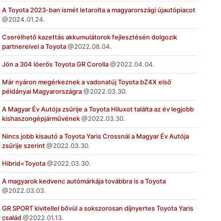
A Toyota 2023-ban ismét letarolta a magyarországi újautópiacot
2024.01.24.
Cserélhető kazettás akkumulátorok fejlesztésén dolgozik
partnereivel a Toyota
2022.08.04.
Jön a 304 lóerős Toyota GR Corolla
2022.04.04.
Már nyáron megérkeznek a vadonatúj Toyota bZ4X első
példányai Magyarországra
2022.03.30.
A Magyar Év Autója zsűrije a Toyota Hiluxot találta az év legjobb
kishaszongépjárművének
2022.03.30.
Nincs jobb kisautó a Toyota Yaris Crossnál a Magyar Év Autója
zsűrije szerint
2022.03.30.
Hibrid=Toyota
2022.03.30.
A magyarok kedvenc autómárkája továbbra is a Toyota
2022.03.03.
GR SPORT kivitellel bővül a sokszorosan díjnyertes Toyota Yaris
család
2022.01.13.