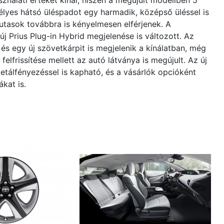
ználati értéket kínál, hiszen a megújult modellben 5
élyes hátsó üléspadot egy harmadik, középső üléssel is
utasok továbbra is kényelmesen elférjenek. A
j Prius Plug-in Hybrid megjelenése is változott. Az
 és egy új szövetkárpit is megjelenik a kínálatban, még
elfrissítése mellett az autó látványa is megújult. Az új
metálfényezéssel is kapható, és a vásárlók opcióként
kat is.