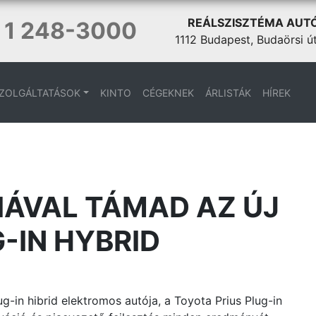
REÁLSZISZTÉMA AUT
 1 248-3000
1112 Budapest, Budaörsi ú
ZOLGÁLTATÁSOK
KINTO
CÉGEKNEK
ÁRLISTÁK
HÍREK
ÁVAL TÁMAD AZ ÚJ
-IN HYBRID
-in hibrid elektromos autója, a Toyota Prius Plug-in