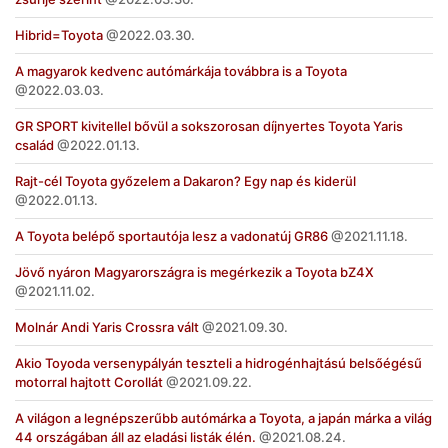
Hibrid=Toyota
2022.03.30.
A magyarok kedvenc autómárkája továbbra is a Toyota
2022.03.03.
GR SPORT kivitellel bővül a sokszorosan díjnyertes Toyota Yaris
család
2022.01.13.
Rajt-cél Toyota győzelem a Dakaron? Egy nap és kiderül
2022.01.13.
A Toyota belépő sportautója lesz a vadonatúj GR86
2021.11.18.
Jövő nyáron Magyarországra is megérkezik a Toyota bZ4X
2021.11.02.
Molnár Andi Yaris Crossra vált
2021.09.30.
Akio Toyoda versenypályán teszteli a hidrogénhajtású belsőégésű
motorral hajtott Corollát
2021.09.22.
A világon a legnépszerűbb autómárka a Toyota, a japán márka a világ
44 országában áll az eladási listák élén.
2021.08.24.