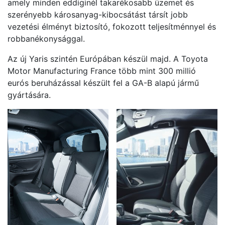
amely minden eddiginél takarékosabb üzemet és
szerényebb károsanyag-kibocsátást társít jobb
vezetési élményt biztosító, fokozott teljesítménnyel és
robbanékonysággal.
Az új Yaris szintén Európában készül majd. A Toyota
Motor Manufacturing France több mint 300 millió
eurós beruházással készült fel a GA-B alapú jármű
gyártására.