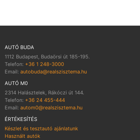
AUTÓ BUDA
1112 Budapest, Budaörsi út 185-195.
Telefon:
+36 1 248-3000
Email:
autobuda@realszisztema.hu
AUTÓ M0
2314 Halásztelek, Rákóczi út 144.
Telefon:
+36 24 455-444
Email:
autom0@realszisztema.hu
ÉRTÉKESÍTÉS
Készlet és tesztautó ajánlatunk
Használt autók