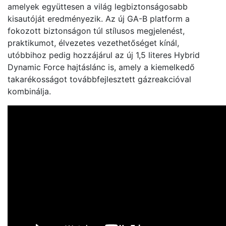
amelyek együttesen a világ legbiztonságosabb
kisautóját eredményezik. Az új GA-B platform a
fokozott biztonságon túl stílusos megjelenést,
praktikumot, élvezetes vezethetőséget kínál,
utóbbihoz pedig hozzájárul az új 1,5 literes Hybrid
Dynamic Force hajtáslánc is, amely a kiemelkedő
takarékosságot továbbfejlesztett gázreakcióval
kombinálja.