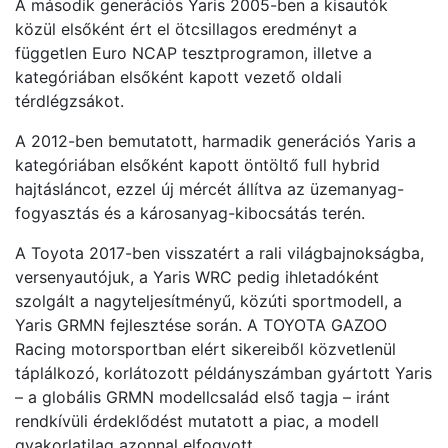
A második generációs Yaris 2005-ben a kisautók
közül elsőként ért el ötcsillagos eredményt a
független Euro NCAP tesztprogramon, illetve a
kategóriában elsőként kapott vezető oldali
térdlégzsákot.
A 2012-ben bemutatott, harmadik generációs Yaris a
kategóriában elsőként kapott öntöltő full hybrid
hajtásláncot, ezzel új mércét állítva az üzemanyag-
fogyasztás és a károsanyag-kibocsátás terén.
A Toyota 2017-ben visszatért a rali világbajnokságba,
versenyautójuk, a Yaris WRC pedig ihletadóként
szolgált a nagyteljesítményű, közúti sportmodell, a
Yaris GRMN fejlesztése során. A TOYOTA GAZOO
Racing motorsportban elért sikereiből közvetlenül
táplálkozó, korlátozott példányszámban gyártott Yaris
– a globális GRMN modellcsalád első tagja – iránt
rendkívüli érdeklődést mutatott a piac, a modell
gyakorlatilag azonnal elfogyott.