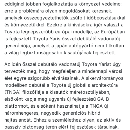
eddiginél jobban foglalkoztatja a környezet védelme:
erre a problémára olyan megoldásokat keresnek,
amelyek összeegyeztethetők zsúfolt időbeosztásukkal
és környezetükkel. Ezekre a kihívásokra ígér választ a
Toyota legnépszerűbb európai modellje, az Európában
is fejlesztett Toyota Yaris ősszel debütáló vadonatúj
generációja, amelyet a japán autógyártó nem titkoltan
a világ legbiztonságosabb kisautójának fejlesztett.
Az idén ősszel debütáló vadonatúj Toyota Yarist úgy
tervezték meg, hogy megfeleljen a mindennapi városi
élet egyre szigorúbb elvárásainak. A sikervárományos
modellben debütál a Toyota új globális architektúra
(TNGA) filozófiája a kisautók méretosztályában,
elsőként kapja meg ugyanis új fejlesztésű GA-B
platformot, és elsőként használhatja a TNGA új
háromhengeres, negyedik generációs hibrid
hajtásláncát. Ehhez a szemlélethez olyan, az aktív és
passzív biztonság terén elért fejlesztések társulnak,