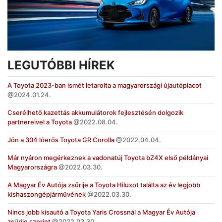
LEGUTÓBBI HÍREK
A Toyota 2023-ban ismét letarolta a magyarországi újautópiacot
2024.01.24.
Cserélhető kazettás akkumulátorok fejlesztésén dolgozik
partnereivel a Toyota
2022.08.04.
Jön a 304 lóerős Toyota GR Corolla
2022.04.04.
Már nyáron megérkeznek a vadonatúj Toyota bZ4X első példányai
Magyarországra
2022.03.30.
A Magyar Év Autója zsűrije a Toyota Hiluxot találta az év legjobb
kishaszongépjárművének
2022.03.30.
Nincs jobb kisautó a Toyota Yaris Crossnál a Magyar Év Autója
zsűrije szerint
2022.03.30.