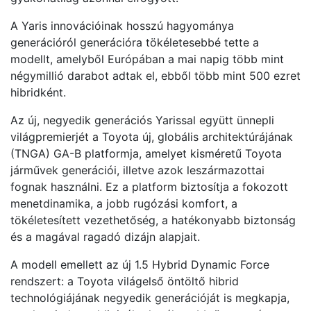
A Yaris innovációinak hosszú hagyománya
generációról generációra tökéletesebbé tette a
modellt, amelyből Európában a mai napig több mint
négymillió darabot adtak el, ebből több mint 500 ezret
hibridként.
Az új, negyedik generációs Yarissal együtt ünnepli
világpremierjét a Toyota új, globális architektúrájának
(TNGA) GA-B platformja, amelyet kisméretű Toyota
járművek generációi, illetve azok leszármazottai
fognak használni. Ez a platform biztosítja a fokozott
menetdinamika, a jobb rugózási komfort, a
tökéletesített vezethetőség, a hatékonyabb biztonság
és a magával ragadó dizájn alapjait.
A modell emellett az új 1.5 Hybrid Dynamic Force
rendszert: a Toyota világelső öntöltő hibrid
technológiájának negyedik generációját is megkapja,