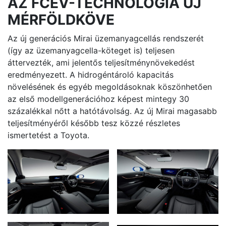
AZ FCEV-TECHNOLÓGIA ÚJ
MÉRFÖLDKÖVE
Az új generációs Mirai üzemanyagcellás rendszerét
(így az üzemanyagcella-köteget is) teljesen
áttervezték, ami jelentős teljesítménynövekedést
eredményezett. A hidrogéntároló kapacitás
növelésének és egyéb megoldásoknak köszönhetően
az első modellgenerációhoz képest mintegy 30
százalékkal nőtt a hatótávolság. Az új Mirai magasabb
teljesítményéről később tesz közzé részletes
ismertetést a Toyota.