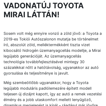
VADONATÚJ TOYOTA
MIRAI LÁTTÁN!
Sosem volt még ennyire vonzó a zöld jövő: a Toyota a
2019-es Tokiói Autószalonon mutatja be történelmet
író, abszolút zöld, melléktermékként tiszta vizet
kibocsátó hidrogén üzemanyagcellás modellje, a Mirai
legújabb generációját. Az üzemanyagcellás
technológia továbbfejlesztésével mintegy 30
százalékkal nőtt a hatótávolság, ugyanakkor az autó
gyorsulása és teljesítménye is javult.
Még szembeötlőbb ugyanakkor, hogy a Toyota
legújabb moduláris padlólemezére épített modell
teljesen új dizájnt kapott, így az autó a remek vezetési
élmény és a jobb utaskomfort mellett lenyűgöző,
dinamikus megjelenést is kínál – ráadásul már jövőre