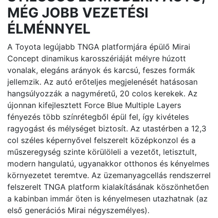
MÉG JOBB VEZETÉSI
ÉLMÉNNYEL
A Toyota legújabb TNGA platformjára épülő Mirai
Concept dinamikus karosszériáját mélyre húzott
vonalak, elegáns arányok és karcsú, feszes formák
jellemzik. Az autó erőteljes megjelenését hatásosan
hangsúlyozzák a nagyméretű, 20 colos kerekek. Az
újonnan kifejlesztett Force Blue Multiple Layers
fényezés több színrétegből épül fel, így kivételes
ragyogást és mélységet biztosít. Az utastérben a 12,3
col széles képernyővel felszerelt középkonzol és a
műszeregység szinte körülöleli a vezetőt, letisztult,
modern hangulatú, ugyanakkor otthonos és kényelmes
környezetet teremtve. Az üzemanyagcellás rendszerrel
felszerelt TNGA platform kialakításának köszönhetően
a kabinban immár öten is kényelmesen utazhatnak (az
első generációs Mirai négyszemélyes).