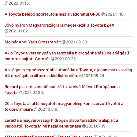
2022.01.13.
A Toyota belépő sportautója lesz a vadonatúj GR86
2021.11.18.
Jövő nyáron Magyarországra is megérkezik a Toyota bZ4X
2021.11.02.
Molnár Andi Yaris Crossra vált
2021.09.30.
Akio Toyoda versenypályán teszteli a hidrogénhajtású belsőégésű
motorral hajtott Corollát
2021.09.22.
A világon a legnépszerűbb autómárka a Toyota, a japán márka a világ
44 országában áll az eladási listák élén.
2021.08.24.
Rekord piaci részesedéssel zárta az első félévet Európában a
Toyota
2021.07.20.
26 a Toyota által támogatott magyar olimpikon szerzett kvótát a
tokiói olimpiára
2021.07.19.
Lerakta a magyarországi hidrogén alapú társadalom alapjait a
vadonatúj Toyota Mirai hazai bemutatása
2021.07.19.
Már rendelhető a vadonatúj Toyota Yaris Cross
2021.05.05.