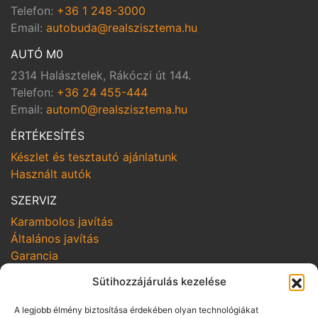
Telefon:
+36 1 248-3000
Email:
autobuda@realszisztema.hu
AUTÓ M0
2314 Halásztelek, Rákóczi út 144.
Telefon:
+36 24 455-444
Email:
autom0@realszisztema.hu
ÉRTÉKESÍTÉS
Készlet és tesztautó ajánlatunk
Használt autók
SZERVIZ
Karambolos javítás
Általános javítás
Garancia
SZOLGÁLTATÁSOK
Sütihozzájárulás kezelése
Online szerviz bejelentkezés
A legjobb élmény biztosítása érdekében olyan technológiákat