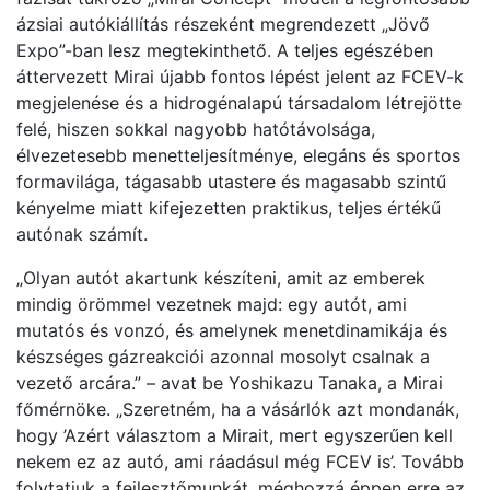
ázsiai autókiállítás részeként megrendezett „Jövő
Expo”-ban lesz megtekinthető. A teljes egészében
áttervezett Mirai újabb fontos lépést jelent az FCEV-k
megjelenése és a hidrogénalapú társadalom létrejötte
felé, hiszen sokkal nagyobb hatótávolsága,
élvezetesebb menetteljesítménye, elegáns és sportos
formavilága, tágasabb utastere és magasabb szintű
kényelme miatt kifejezetten praktikus, teljes értékű
autónak számít.
„Olyan autót akartunk készíteni, amit az emberek
mindig örömmel vezetnek majd: egy autót, ami
mutatós és vonzó, és amelynek menetdinamikája és
készséges gázreakciói azonnal mosolyt csalnak a
vezető arcára.” – avat be Yoshikazu Tanaka, a Mirai
főmérnöke. „Szeretném, ha a vásárlók azt mondanák,
hogy ’Azért választom a Mirait, mert egyszerűen kell
nekem ez az autó, ami ráadásul még FCEV is’. Tovább
folytatjuk a fejlesztőmunkát, méghozzá éppen erre az