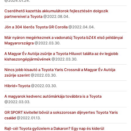
2024.01.24.
Cserélhető kazettás akkumulátorok fejlesztésén dolgozik
partnereivel a Toyota
2022.08.04.
Jön a 304 lóerős Toyota GR Corolla
2022.04.04.
Már nyáron megérkeznek a vadonatúj Toyota bZ4X első példányai
Magyarországra
2022.03.30.
A Magyar Év Autója zsűrije a Toyota Hiluxot találta az év legjobb
kishaszongépjárművének
2022.03.30.
Nincs jobb kisautó a Toyota Yaris Crossnál a Magyar Év Autója
zsűrije szerint
2022.03.30.
Hibrid=Toyota
2022.03.30.
A magyarok kedvenc autómárkája továbbra is a Toyota
2022.03.03.
GR SPORT kivitellel bővül a sokszorosan díjnyertes Toyota Yaris
család
2022.01.13.
Rajt-cél Toyota győzelem a Dakaron? Egy nap és kiderül