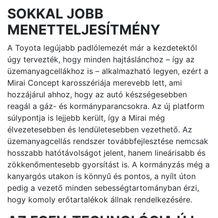
SOKKAL JOBB
MENETTELJESÍTMÉNY
A Toyota legújabb padlólemezét már a kezdetektől
úgy tervezték, hogy minden hajtáslánchoz – így az
üzemanyagcellákhoz is – alkalmazható legyen, ezért a
Mirai Concept karosszériája merevebb lett, ami
hozzájárul ahhoz, hogy az autó készségesebben
reagál a gáz- és kormányparancsokra. Az új platform
súlypontja is lejjebb került, így a Mirai még
élvezetesebben és lendületesebben vezethető. Az
üzemanyagcellás rendszer továbbfejlesztése nemcsak
hosszabb hatótávolságot jelent, hanem lineárisabb és
zökkenőmentesebb gyorsítást is. A kormányzás még a
kanyargós utakon is könnyű és pontos, a nyílt úton
pedig a vezető minden sebességtartományban érzi,
hogy komoly erőtartalékok állnak rendelkezésére.