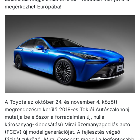
megérkezhet Európába!
A Toyota az október 24. és november 4. között
megrendezésre kerülő 2019-es Tokiói Autószalononj
mutatja be először a forradalmian új, nulla
károsanyag-kibocsátású Mirai üzemanyagcellás autó
(FCEV) új modellgenerációját. A fejlesztés végső
fázisát tükröző „Mirai Concept” modell a legfontosabb