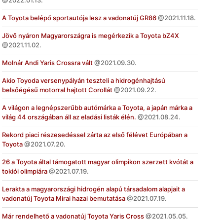
2022.01.13.
A Toyota belépő sportautója lesz a vadonatúj GR86
2021.11.18.
Jövő nyáron Magyarországra is megérkezik a Toyota bZ4X
2021.11.02.
Molnár Andi Yaris Crossra vált
2021.09.30.
Akio Toyoda versenypályán teszteli a hidrogénhajtású
belsőégésű motorral hajtott Corollát
2021.09.22.
A világon a legnépszerűbb autómárka a Toyota, a japán márka a
világ 44 országában áll az eladási listák élén.
2021.08.24.
Rekord piaci részesedéssel zárta az első félévet Európában a
Toyota
2021.07.20.
26 a Toyota által támogatott magyar olimpikon szerzett kvótát a
tokiói olimpiára
2021.07.19.
Lerakta a magyarországi hidrogén alapú társadalom alapjait a
vadonatúj Toyota Mirai hazai bemutatása
2021.07.19.
Már rendelhető a vadonatúj Toyota Yaris Cross
2021.05.05.