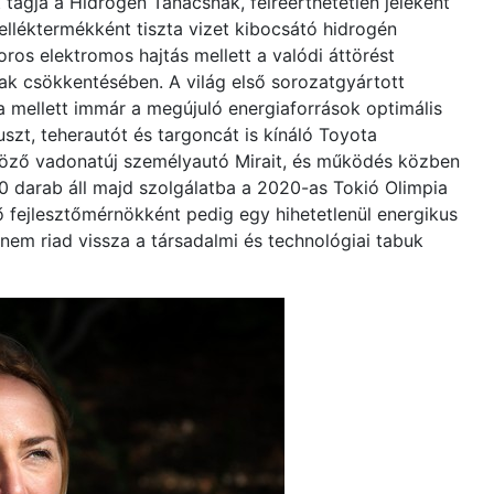
 tagja a Hidrogén Tanácsnak, félreérthetetlen jeleként
lléktermékként tiszta vizet kibocsátó hidrogén
ros elektromos hajtás mellett a valódi áttörést
ak csökkentésében. A világ első sorozatgyártott
mellett immár a megújuló energiaforrások optimális
uszt, teherautót és targoncát is kínáló Toyota
göző vadonatúj személyautó Mirait, és működés közben
00 darab áll majd szolgálatba a 2020-as Tokió Olimpia
fejlesztőmérnökként pedig egy hihetetlenül energikus
i nem riad vissza a társadalmi és technológiai tabuk