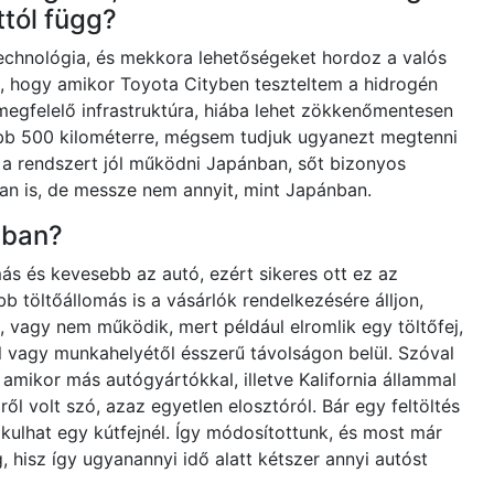
ttól függ?
 technológia, és mekkora lehetőségeket hordoz a valós
ó, hogy amikor Toyota Cityben teszteltem a hidrogén
megfelelő infrastruktúra, hiába lehet zökkenőmentesen
jabb 500 kilométerre, mégsem tudjuk ugyanezt megtenni
t a rendszert jól működni Japánban, sőt bizonyos
an is, de messze nem annyit, mint Japánban.
-ban?
s és kevesebb az autó, ezért sikeres ott ez az
b töltőállomás is a vásárlók rendelkezésére álljon,
, vagy nem működik, mert például elromlik egy töltőfej,
ól vagy munkahelyétől ésszerű távolságon belül. Szóval
 amikor más autógyártókkal, illetve Kalifornia állammal
ől volt szó, azaz egyetlen elosztóról. Bár egy feltöltés
kulhat egy kútfejnél. Így módosítottunk, és most már
 hisz így ugyanannyi idő alatt kétszer annyi autóst