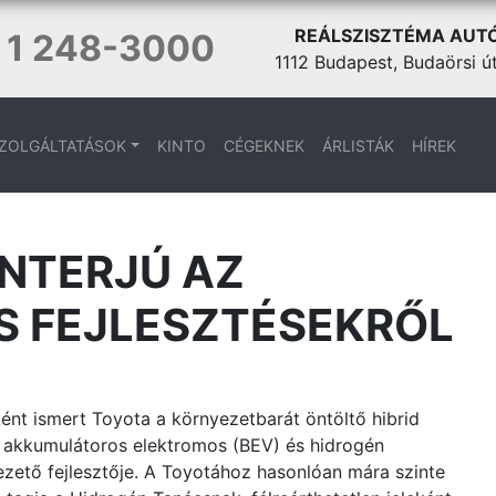
REÁLSZISZTÉMA AUT
 1 248-3000
1112 Budapest, Budaörsi ú
ZOLGÁLTATÁSOK
KINTO
CÉGEKNEK
ÁRLISTÁK
HÍREK
INTERJÚ AZ
 FEJLESZTÉSEKRŐL
ént ismert Toyota a környezetbarát öntöltő hibrid
, akkumulátoros elektromos (BEV) és hidrogén
zető fejlesztője. A Toyotához hasonlóan mára szinte