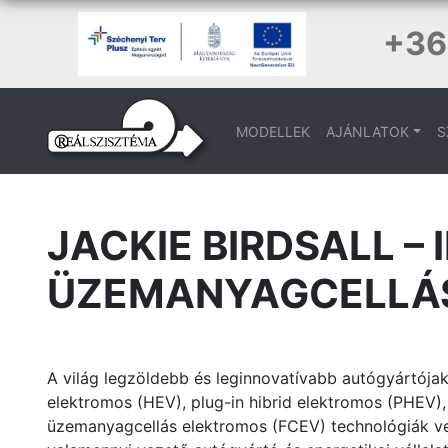
+36
MODELLEK
AJÁNLATOK
S
JACKIE BIRDSALL – 
ÜZEMANYAGCELLÁS
A világ legzöldebb és leginnovatívabb autógyártójak
elektromos (HEV), plug-in hibrid elektromos (PHEV)
üzemanyagcellás elektromos (FCEV) technológiák ve