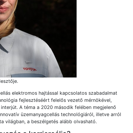
lesztője.
llás elektromos hajtással kapcsolatos szabadalmat
ológia fejlesztéséért felelős vezető mérnökével,
 interjút. A téma a 2020 második felében megjelenő
novatív üzemanyagcellás technológiáról, illetve arról
a világban, a beszélgetés alább olvasható.