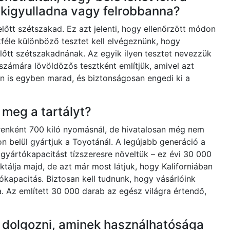
 kigyulladna vagy felrobbanna?
lőtt szétszakad. Ez azt jelenti, hogy ellenőrzött módon
kféle különböző tesztet kell elvégeznünk, hogy
ielőtt szétszakadnának. Az egyik ilyen tesztet nevezzük
számára lövöldözős tesztként említjük, amivel azt
én is egyben marad, és biztonságosan engedi ki a
 meg a tartályt?
renként 700 kiló nyomásnál, de hivatalosan még nem
n belül gyártjuk a Toyotánál. A legújabb generáció a
gyártókapacitást tízszeresre növeltük – ez évi 30 000
iktálja majd, de azt már most látjuk, hogy Kaliforniában
tókapacitás. Biztosan kell tudnunk, hogy vásárlóink
a. Az említett 30 000 darab az egész világra értendő,
 dolgozni, aminek használhatósága