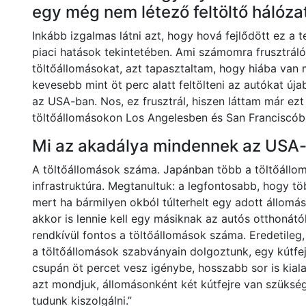
egy még nem létező feltöltő hálóza
Inkább izgalmas látni azt, hogy hová fejlődött ez a
piaci hatások tekintetében. Ami számomra frusztrál
töltőállomásokat, azt tapasztaltam, hogy hiába van 
kevesebb mint öt perc alatt feltölteni az autókat ú
az USA-ban. Nos, ez frusztrál, hiszen láttam már ez
töltőállomásokon Los Angelesben és San Franciscób
Mi az akadálya mindennek az USA
A töltőállomások száma. Japánban több a töltőállomá
infrastruktúra. Megtanultuk: a legfontosabb, hogy töb
mert ha bármilyen okból túlterhelt egy adott állomás
akkor is lennie kell egy másiknak az autós otthonát
rendkívül fontos a töltőállomások száma. Eredetileg,
a töltőállomások szabványain dolgoztunk, egy kútfejr
csupán öt percet vesz igénybe, hosszabb sor is kiala
azt mondjuk, állomásonként két kútfejre van szükség,
tudunk kiszolgálni.”