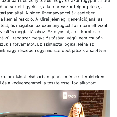
Mi azonban bebizonyítottuk, hogy ez akár fagypont alatti
őmérséklet figyelése, a kompresszor felpörgetése, a
etartása által. A hideg üzemanyagcellák esetében
 kémiai reakció. A Mirai jelenlegi generációjánál az
sítést, és magában az üzemanyagcellában termelt vizet
dvesítés megtartásához. Ez olyasmi, amit korábban
nélküli rendszer megvalósításával végül nem csupán
zük a folyamatot. Ez színtiszta logika. Néha az
nk nagy részében ugyanis szerepet játszik a szoftver
glalkozom. Most elsősorban gépészmérnöki területeken
al és a kedvencemmel, a teszteléssel foglalkozom.