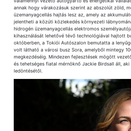
valamennyi vezető autógyártó és energetikai vállalat
annak hogy várakozásuk szerint az abszolút zöld, me
üzemanyagcellás hajtás lesz az, amely az akkumuláto
jelentheti a közúti közlekedés környezeti lábnyomán
hidrogén üzemanyagcellás elektromos személyautója 
kihasználását lehetővé tévő technológiával hajtott b
októberben, a Tokiói Autószalon bemutatta a lenyű
volt látható a városi busz Sora, amelyből mintegy 1
megkezdéséig. Mindezen fejlesztések mögött vezető 
és tehetséges fiatal mérnöknő Jackie Birdsall áll, ak
ledöntésétől.