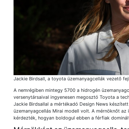
Jackie Birdsall, a toyota üzemanyagcellák vezető fej
A nemrégiben mintegy 5700 a hidrogén üzemanyagce
versenytársaival ingyenesen megosztó Toyota a techn
Jackie Birdsallal a mértékadó Design News készített
üzemanyagcellás Mirai modell volt. A mérnöknőt az in
kérdezték, hogyan boldogul ebben a férfiak dominált