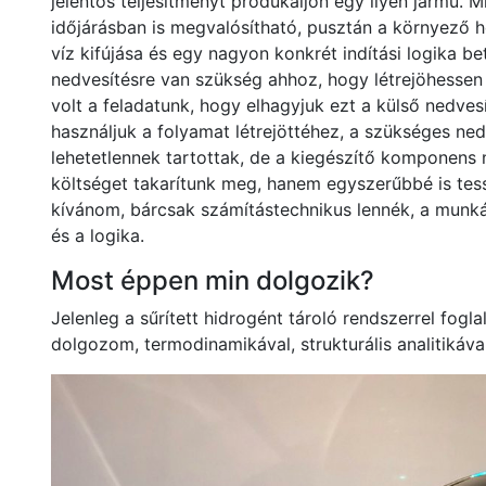
jelentős teljesítményt produkáljon egy ilyen jármű. 
időjárásban is megvalósítható, pusztán a környező h
víz kifújása és egy nagyon konkrét indítási logika b
nedvesítésre van szükség ahhoz, hogy létrejöhessen a
volt a feladatunk, hogy elhagyjuk ezt a külső nedve
használjuk a folyamat létrejöttéhez, a szükséges ne
lehetetlennek tartottak, de a kiegészítő komponens 
költséget takarítunk meg, hanem egyszerűbbé is tess
kívánom, bárcsak számítástechnikus lennék, a munká
és a logika.
Most éppen min dolgozik?
Jelenleg a sűrített hidrogént tároló rendszerrel fo
dolgozom, termodinamikával, strukturális analitikáv