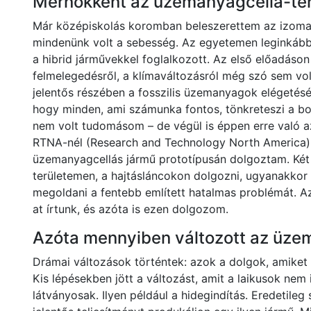
Mérnökként az üzemanyagcella-terv
Már középiskolás koromban beleszerettem az izomau
mindenünk volt a sebesség. Az egyetemen leginkább a
a hibrid járművekkel foglalkozott. Az első előadáson 
felmelegedésről, a klímaváltozásról még szó sem volt
jelentős részében a fosszilis üzemanyagok elégetésén
hogy minden, ami számunka fontos, tönkreteszi a bol
nem volt tudomásom – de végül is éppen erre való 
RTNA-nél (Research and Technology North America)
üzemanyagcellás jármű prototípusán dolgoztam. Két v
területemen, a hajtásláncokon dolgozni, ugyanakkor 
megoldani a fentebb említett hatalmas problémát. A
at írtunk, és azóta is ezen dolgozom.
Azóta mennyiben változott az üze
Drámai változások történtek: azok a dolgok, amiket 
Kis lépésekben jött a változást, amit a laikusok nem 
látványosak. Ilyen például a hidegindítás. Eredetileg 