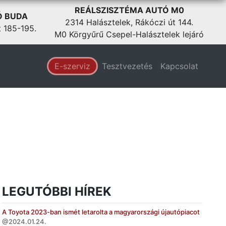
REÁLSZISZTÉMA AUTÓ M0
Ó BUDA
2314 Halásztelek, Rákóczi út 144.
t 185-195.
M0 Körgyűrű Csepel-Halásztelek lejáró
E-szerviz
Tesztvezetés
Kapcsolat
LEGUTÓBBI HÍREK
A Toyota 2023-ban ismét letarolta a magyarországi újautópiacot
2024.01.24.