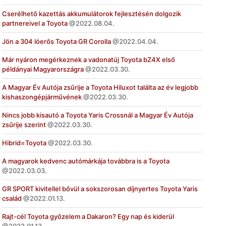
Cserélhető kazettás akkumulátorok fejlesztésén dolgozik
partnereivel a Toyota
2022.08.04.
Jön a 304 lóerős Toyota GR Corolla
2022.04.04.
Már nyáron megérkeznek a vadonatúj Toyota bZ4X első
példányai Magyarországra
2022.03.30.
A Magyar Év Autója zsűrije a Toyota Hiluxot találta az év legjobb
kishaszongépjárművének
2022.03.30.
Nincs jobb kisautó a Toyota Yaris Crossnál a Magyar Év Autója
zsűrije szerint
2022.03.30.
Hibrid=Toyota
2022.03.30.
A magyarok kedvenc autómárkája továbbra is a Toyota
2022.03.03.
GR SPORT kivitellel bővül a sokszorosan díjnyertes Toyota Yaris
család
2022.01.13.
Rajt-cél Toyota győzelem a Dakaron? Egy nap és kiderül