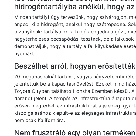
hidrogéntartályba anélkül, hogy az
Minden tartályt úgy tervezünk, hogy szivárogjon, mie
engedi ki a hidrogént, anélkül hogy szétrepedne. So
bizonyítsuk: tartályaink ki tudják engedni a gázt, m
nagyterheléses becsapódási tesztnek, de a laikusok 
demonstráljuk, hogy a tartály a fal kilyukadása eset
nyomást.
Beszélhet arról, hogyan erősítették
70 megapascalnál tartunk, vagyis négyzetcentiméte
jelentettük be a kapacitásnövelést. Ezeket mind házo
Toyota Cityben található Honsha üzemben készül. A 
darabot jelent. A tempót az infrastruktúra állapota d
erősen megterheli az infrastruktúrát a jelenlegi gyár
kiszolgálásához kiépült-e az elégséges infrastruktúr
nem csak Kaliforniára.
Nem frusztráló egy olyan terméken