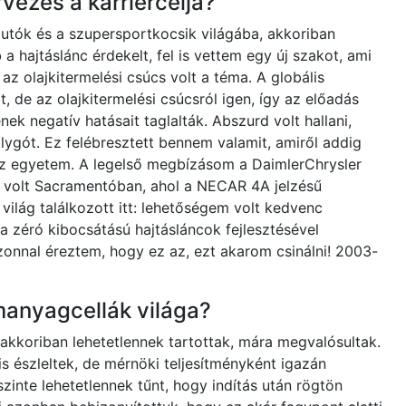
ezés a karriercélja?
tók és a szupersportkocsik világába, akkoriban
 hajtáslánc érdekelt, fel is vettem egy új szakot, ami
az olajkitermelési csúcs volt a téma. A globális
, de az olajkitermelési csúcsról igen, így az előadás
ek negatív hatásait taglalták. Abszurd volt hallani,
ygót. Ez felébresztett bennem valamit, amiről addig
az egyetem. A legelső megbízásom a DaimlerChrysler
 volt Sacramentóban, ahol a NECAR 4A jelzésű
ilág találkozott itt: lehetőségem volt kedvenc
a zéró kibocsátású hajtásláncok fejlesztésével
zonnal éreztem, hogy ez az, ezt akarom csinálni! 2003-
manyagcellák világa?
akkoriban lehetetlennek tartottak, mára megvalósultak.
is észleltek, de mérnöki teljesítményként igazán
szinte lehetetlennek tűnt, hogy indítás után rögtön