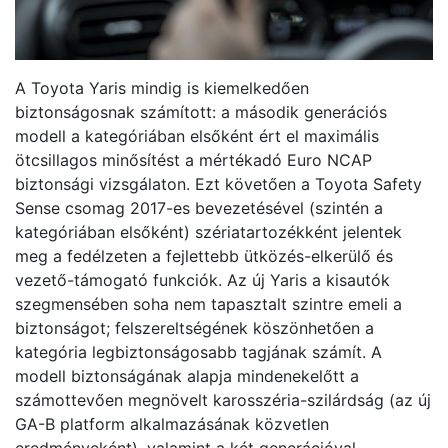
A Toyota Yaris mindig is kiemelkedően
biztonságosnak számított: a második generációs
modell a kategóriában elsőként ért el maximális
ötcsillagos minősítést a mértékadó Euro NCAP
biztonsági vizsgálaton. Ezt követően a Toyota Safety
Sense csomag 2017-es bevezetésével (szintén a
kategóriában elsőként) szériatartozékként jelentek
meg a fedélzeten a fejlettebb ütközés-elkerülő és
vezető-támogató funkciók. Az új Yaris a kisautók
szegmensében soha nem tapasztalt szintre emeli a
biztonságot; felszereltségének köszönhetően a
kategória legbiztonságosabb tagjának számít. A
modell biztonságának alapja mindenekelőtt a
számottevően megnövelt karosszéria-szilárdság (az új
GA-B platform alkalmazásának közvetlen
eredményeként), valamint a két generációval