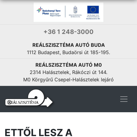
+36 1 248-3000
REÁLSZISZTÉMA AUTÓ BUDA
1112 Budapest, Budaörsi út 185-195.
REÁLSZISZTÉMA AUTÓ M0
2314 Halásztelek, Rákóczi út 144.
M0 Körgyűrű Csepel-Halásztelek lejáró
ETTŐL LESZ A