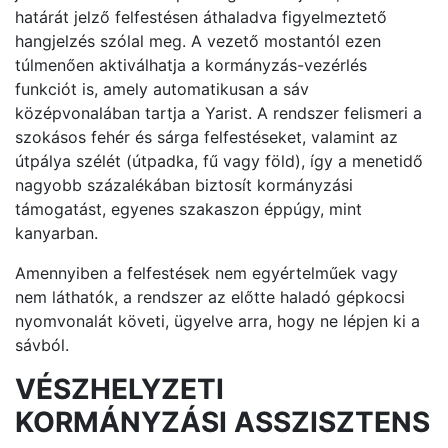
határát jelző felfestésen áthaladva figyelmeztető
hangjelzés szólal meg. A vezető mostantól ezen
túlmenően aktiválhatja a kormányzás-vezérlés
funkciót is, amely automatikusan a sáv
középvonalában tartja a Yarist. A rendszer felismeri a
szokásos fehér és sárga felfestéseket, valamint az
útpálya szélét (útpadka, fű vagy föld), így a menetidő
nagyobb százalékában biztosít kormányzási
támogatást, egyenes szakaszon éppúgy, mint
kanyarban.
Amennyiben a felfestések nem egyértelműek vagy
nem láthatók, a rendszer az előtte haladó gépkocsi
nyomvonalát követi, ügyelve arra, hogy ne lépjen ki a
sávból.
VÉSZHELYZETI
KORMÁNYZÁSI ASSZISZTENS