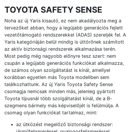
TOYOTA SAFETY SENSE
Noha az új Yaris kisautó, ez nem akadályozta meg a
tervezőket abban, hogy a legújabb generációs fejlett
vezetőtámogató rendszerekkel (ADAS) szereljék fel. A
Yaris kategóriáján belül mindig is úttörőnek számított
az aktív biztonsági rendszerek alkalmazása terén.
Most pedig még nagyobb előnyre tesz szert: nem
csupán a legújabb generációs funkciókat alkalmazza,
de számos olyan szolgáltatást is kínál, amellyel
korábban egyetlen más Toyota modellben sem
találkozhattunk. Az új Yaris Toyota Safety Sense
csomagja nemcsak minden más, jelenleg gyártott
Toyota típusnál több szolgáltatást kínál, de a B-
szegmens bármely más képviselőjét is felülmúlja. A
csomag olyan funkciókat tartalmaz, mint:
az ütközést megelőző biztonsági rendszer:
járműfelismeréssel, gyalogosfelismeréssel