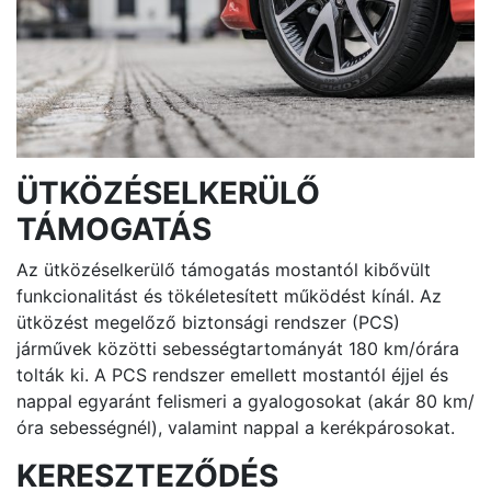
ÜTKÖZÉSELKERÜLŐ
TÁMOGATÁS
Az ütközéselkerülő támogatás mostantól kibővült
funkcionalitást és tökéletesített működést kínál. Az
ütközést megelőző biztonsági rendszer (PCS)
járművek közötti sebességtartományát 180 km/órára
tolták ki. A PCS rendszer emellett mostantól éjjel és
nappal egyaránt felismeri a gyalogosokat (akár 80 km/
óra sebességnél), valamint nappal a kerékpárosokat.
KERESZTEZŐDÉS