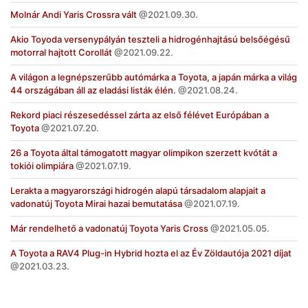
Molnár Andi Yaris Crossra vált
2021.09.30.
Akio Toyoda versenypályán teszteli a hidrogénhajtású belsőégésű
motorral hajtott Corollát
2021.09.22.
A világon a legnépszerűbb autómárka a Toyota, a japán márka a világ
44 országában áll az eladási listák élén.
2021.08.24.
Rekord piaci részesedéssel zárta az első félévet Európában a
Toyota
2021.07.20.
26 a Toyota által támogatott magyar olimpikon szerzett kvótát a
tokiói olimpiára
2021.07.19.
Lerakta a magyarországi hidrogén alapú társadalom alapjait a
vadonatúj Toyota Mirai hazai bemutatása
2021.07.19.
Már rendelhető a vadonatúj Toyota Yaris Cross
2021.05.05.
A Toyota a RAV4 Plug-in Hybrid hozta el az Év Zöldautója 2021 díjat
2021.03.23.