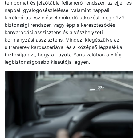
tempomat és jelzőtábla felismerő rendszer, az éjjeli és
nappali gyalogosészleléssel valamint nappali
kerékpáros észleléssel működő ütközést megelőző
biztonsági rendszer, vagy épp a kereszteződés
kanyarodási asszisztens és a vészhelyzeti
kormányzási asszisztens. Mindez, kiegészülve az
ultramerev karosszériával és a középső légzsákkal
biztosítja azt, hogy a Toyota Yaris valóban a világ
legbiztonságosabb kisautója legyen.