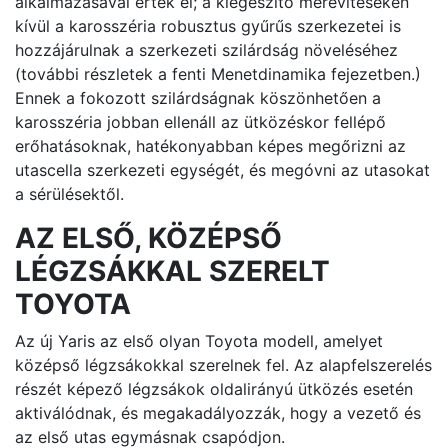
alkalmazásával érték el; a kiegészítő merevítéseken
kívül a karosszéria robusztus gyűrűs szerkezetei is
hozzájárulnak a szerkezeti szilárdság növeléséhez
(további részletek a fenti Menetdinamika fejezetben.)
Ennek a fokozott szilárdságnak köszönhetően a
karosszéria jobban ellenáll az ütközéskor fellépő
erőhatásoknak, hatékonyabban képes megőrizni az
utascella szerkezeti egységét, és megóvni az utasokat
a sérülésektől.
AZ ELSŐ, KÖZÉPSŐ
LÉGZSÁKKAL SZERELT
TOYOTA
Az új Yaris az első olyan Toyota modell, amelyet
középső légzsákokkal szerelnek fel. Az alapfelszerelés
részét képező légzsákok oldalirányú ütközés esetén
aktiválódnak, és megakadályozzák, hogy a vezető és
az első utas egymásnak csapódjon.