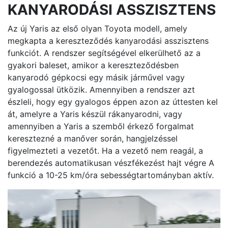
KANYARODÁSI ASSZISZTENS
Az új Yaris az első olyan Toyota modell, amely
megkapta a kereszteződés kanyarodási asszisztens
funkciót. A rendszer segítségével elkerülhető az a
gyakori baleset, amikor a kereszteződésben
kanyarodó gépkocsi egy másik járművel vagy
gyalogossal ütközik. Amennyiben a rendszer azt
észleli, hogy egy gyalogos éppen azon az úttesten kel
át, amelyre a Yaris készül rákanyarodni, vagy
amennyiben a Yaris a szemből érkező forgalmat
keresztezné a manőver során, hangjelzéssel
figyelmezteti a vezetőt. Ha a vezető nem reagál, a
berendezés automatikusan vészfékezést hajt végre A
funkció a 10-25 km/óra sebességtartományban aktív.