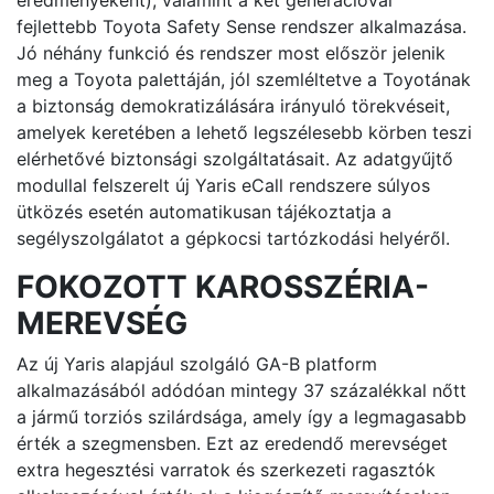
fejlettebb Toyota Safety Sense rendszer alkalmazása.
Jó néhány funkció és rendszer most először jelenik
meg a Toyota palettáján, jól szemléltetve a Toyotának
a biztonság demokratizálására irányuló törekvéseit,
amelyek keretében a lehető legszélesebb körben teszi
elérhetővé biztonsági szolgáltatásait. Az adatgyűjtő
modullal felszerelt új Yaris eCall rendszere súlyos
ütközés esetén automatikusan tájékoztatja a
segélyszolgálatot a gépkocsi tartózkodási helyéről.
FOKOZOTT KAROSSZÉRIA-
MEREVSÉG
Az új Yaris alapjául szolgáló GA-B platform
alkalmazásából adódóan mintegy 37 százalékkal nőtt
a jármű torziós szilárdsága, amely így a legmagasabb
érték a szegmensben. Ezt az eredendő merevséget
extra hegesztési varratok és szerkezeti ragasztók