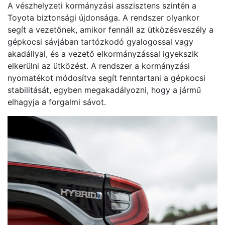
A vészhelyzeti kormányzási asszisztens szintén a
Toyota biztonsági újdonsága. A rendszer olyankor
segít a vezetőnek, amikor fennáll az ütközésveszély a
gépkocsi sávjában tartózkodó gyalogossal vagy
akadállyal, és a vezető elkormányzással igyekszik
elkerülni az ütközést. A rendszer a kormányzási
nyomatékot módosítva segít fenntartani a gépkocsi
stabilitását, egyben megakadályozni, hogy a jármű
elhagyja a forgalmi sávot.