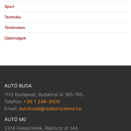
Sport
Technika
Történelem
Újdonságok
AUTÓ BUDA
1112 Budapest, Budaörsi út 185-195.
Telefon:
+36 1 248-3000
Email:
autobuda@realszisztema.hu
AUTÓ M0
2314 Halásztelek, Rákóczi út 144.