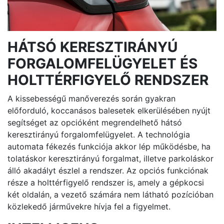
HÁTSÓ KERESZTIRÁNYÚ
FORGALOMFELÜGYELET ÉS
HOLTTÉRFIGYELŐ RENDSZER
A kissebességű manőverezés során gyakran
előforduló, koccanásos balesetek elkerülésében nyújt
segítséget az opcióként megrendelhető hátsó
keresztirányú forgalomfelügyelet. A technológia
automata fékezés funkciója akkor lép működésbe, ha
tolatáskor keresztirányú forgalmat, illetve parkoláskor
álló akadályt észlel a rendszer. Az opciós funkciónak
része a holttérfigyelő rendszer is, amely a gépkocsi
két oldalán, a vezető számára nem látható pozícióban
közlekedő járművekre hívja fel a figyelmet.