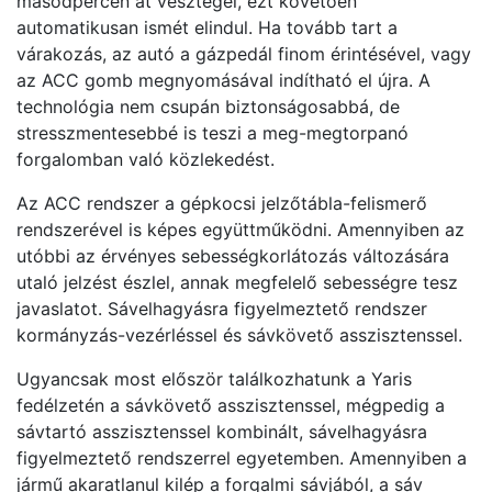
másodpercen át vesztegel, ezt követően
automatikusan ismét elindul. Ha tovább tart a
várakozás, az autó a gázpedál finom érintésével, vagy
az ACC gomb megnyomásával indítható el újra. A
technológia nem csupán biztonságosabbá, de
stresszmentesebbé is teszi a meg-megtorpanó
forgalomban való közlekedést.
Az ACC rendszer a gépkocsi jelzőtábla-felismerő
rendszerével is képes együttműködni. Amennyiben az
utóbbi az érvényes sebességkorlátozás változására
utaló jelzést észlel, annak megfelelő sebességre tesz
javaslatot. Sávelhagyásra figyelmeztető rendszer
kormányzás-vezérléssel és sávkövető asszisztenssel.
Ugyancsak most először találkozhatunk a Yaris
fedélzetén a sávkövető asszisztenssel, mégpedig a
sávtartó asszisztenssel kombinált, sávelhagyásra
figyelmeztető rendszerrel egyetemben. Amennyiben a
jármű akaratlanul kilép a forgalmi sávjából, a sáv