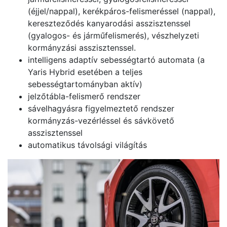
(éjjel/nappal), kerékpáros-felismeréssel (nappal),
kereszteződés kanyarodási asszisztenssel
(gyalogos- és járműfelismerés), vészhelyzeti
kormányzási asszisztenssel.
intelligens adaptív sebességtartó automata (a
Yaris Hybrid esetében a teljes
sebességtartományban aktív)
jelzőtábla-felismerő rendszer
sávelhagyásra figyelmeztető rendszer
kormányzás-vezérléssel és sávkövető
asszisztenssel
automatikus távolsági világítás