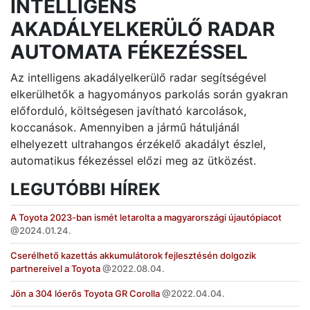
INTELLIGENS
AKADÁLYELKERÜLŐ RADAR
AUTOMATA FÉKEZÉSSEL
Az intelligens akadályelkerülő radar segítségével
elkerülhetők a hagyományos parkolás során gyakran
előforduló, költségesen javítható karcolások,
koccanások. Amennyiben a jármű hátuljánál
elhelyezett ultrahangos érzékelő akadályt észlel,
automatikus fékezéssel előzi meg az ütközést.
LEGUTÓBBI HÍREK
A Toyota 2023-ban ismét letarolta a magyarországi újautópiacot
2024.01.24.
Cserélhető kazettás akkumulátorok fejlesztésén dolgozik
partnereivel a Toyota
2022.08.04.
Jön a 304 lóerős Toyota GR Corolla
2022.04.04.