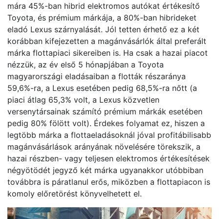
mára 45%-ban hibrid elektromos autókat értékesítő
Toyota, és prémium márkája, a 80%-ban hibrideket
eladó Lexus szárnyalását. Jól tetten érhető ez a két
korábban kifejezetten a magánvásárlók által preferált
márka flottapiaci sikereiben is. Ha csak a hazai piacot
nézzük, az év első 5 hónapjában a Toyota
magyarországi eladásaiban a flották részaránya
59,6%-ra, a Lexus esetében pedig 68,5%-ra nőtt (a
piaci átlag 65,3% volt, a Lexus közvetlen
versenytársainak számító prémium márkák esetében
pedig 80% fölött volt). Érdekes folyamat ez, hiszen a
legtöbb márka a flottaeladásoknál jóval profitábilisabb
magánvásárlások arányának növelésére törekszik, a
hazai részben- vagy teljesen elektromos értékesítések
négyötödét jegyző két márka ugyanakkor utóbbiban
továbbra is páratlanul erős, miközben a flottapiacon is
komoly előretörést könyvelhetett el.