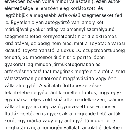
elviekben bőven volna miből választani), ezen autók
elérhetősége jellemzően elég korlátozott, és
legtöbbjük a magasabb árfekvésű szegmenseket fedi
le. Egyetlen olyan autógyártó van, amely két
márkájával gyakorlatilag valamennyi személyautó
szegmenst lefed környezetbarát hibrid elektromos
kínálatával, ez pedig nem más, mint a Toyota: a városi
kisautó Toyota Yaristól a Lexus LC szupersportkupéig
terjedő, 20 modellből álló hibrid portfólióban
gyakorlatilag minden járműkategóriában és
árfekvésben találthat magának megfelelő autót a zöld
választásban gondolkodó magánvásárló vagy épp
vállalati ügyfél. A vállalati flottabeszerzések
tekintetében egyébiránt kiemelten fontos, hogy egy-
egy márka teljes zöld kínálattal rendelkezzen, számos
vállalat ugyanis még az úgynevezett user-chooser
flották esetében is igyekszik a megrendelhető autók
körét egy márka vagy egy autógyártó modelljeire
meghatározni, a homogén vállalati arculat érdekében.