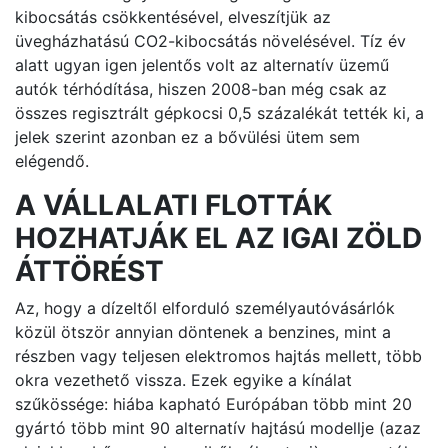
kibocsátás csökkentésével, elveszítjük az
üvegházhatású CO2-kibocsátás növelésével. Tíz év
alatt ugyan igen jelentős volt az alternatív üzemű
autók térhódítása, hiszen 2008-ban még csak az
összes regisztrált gépkocsi 0,5 százalékát tették ki, a
jelek szerint azonban ez a bővülési ütem sem
elégendő.
A VÁLLALATI FLOTTÁK
HOZHATJÁK EL AZ IGAI ZÖLD
ÁTTÖRÉST
Az, hogy a dízeltől elforduló személyautóvásárlók
közül ötször annyian döntenek a benzines, mint a
részben vagy teljesen elektromos hajtás mellett, több
okra vezethető vissza. Ezek egyike a kínálat
szűkössége: hiába kapható Európában több mint 20
gyártó több mint 90 alternatív hajtású modellje (azaz