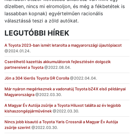
dízelben, nincs mi elromoljon, és még a fékbetétek is
lassabban kopnak) egyértelműen racionális
választássá teszi a zöld autókat.
LEGUTÓBBI HÍREK
A Toyota 2023-ban ismét letarolta a magyarországi újautópiacot
2024.01.24.
Cserélhető kazettás akkumulátorok fejlesztésén dolgozik
partnereivel a Toyota
2022.08.04.
Jön a 304 lóerős Toyota GR Corolla
2022.04.04.
Már nyáron megérkeznek a vadonatúj Toyota bZ4X első példányai
Magyarországra
2022.03.30.
A Magyar Év Autója zsűrije a Toyota Hiluxot találta az év legjobb
kishaszongépjárművének
2022.03.30.
Nincs jobb kisautó a Toyota Yaris Crossnál a Magyar Év Autója
zsűrije szerint
2022.03.30.