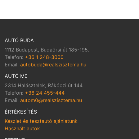
AUTÓ BUDA
1112 Budapest, Budaörsi út 185-195.
Telefon:
+36 1 248-3000
Email:
autobuda@realszisztema.hu
AUTÓ M0
2314 Halásztelek, Rákóczi út 144.
Telefon:
+36 24 455-444
Email:
autom0@realszisztema.hu
ÉRTÉKESÍTÉS
Készlet és tesztautó ajánlatunk
Használt autók