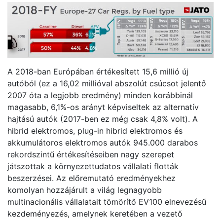
A 2018-ban Európában értékesített 15,6 millió új
autóból (ez a 16,02 millióval abszolút csúcsot jelentő
2007 óta a legjobb eredmény) minden korábbinál
magasabb, 6,1%-os arányt képviseltek az alternatív
hajtású autók (2017-ben ez még csak 4,8% volt). A
hibrid elektromos, plug-in hibrid elektromos és
akkumulátoros elektromos autók 945.000 darabos
rekordszintű értékesítéseiben nagy szerepet
játszottak a környezettudatos vállalati flották
beszerzései. Az előremutató eredményekhez
komolyan hozzájárult a világ legnagyobb
multinacionális vállalatait tömörítő EV100 elnevezésű
kezdeményezés, amelynek keretében a vezető