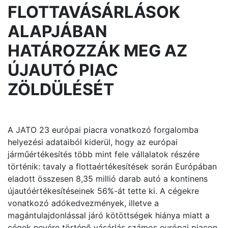
FLOTTAVÁSÁRLÁSOK
ALAPJÁBAN
HATÁROZZÁK MEG AZ
ÚJAUTÓ PIAC
ZÖLDÜLÉSÉT
A JATO 23 európai piacra vonatkozó forgalomba
helyezési adataiból kiderül, hogy az európai
járműértékesítés több mint fele vállalatok részére
történik: tavaly a flottaértékesítések során Európában
eladott összesen 8,35 millió darab autó a kontinens
újautóértékesítéseinek 56%-át tette ki. A cégekre
vonatkozó adókedvezmények, illetve a
magántulajdonlással járó kötöttségek hiánya miatt a
cégek nevére történő vásárlás számos európai piacon