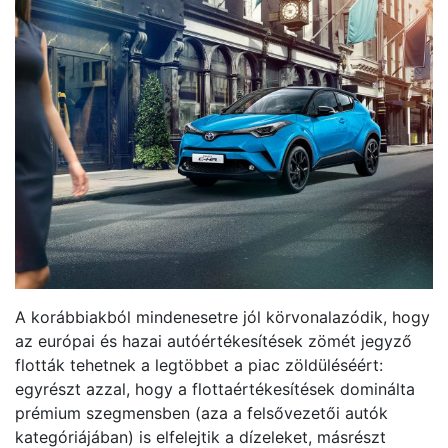
A korábbiakból mindenesetre jól körvonalazódik, hogy
az európai és hazai autóértékesítések zömét jegyző
flották tehetnek a legtöbbet a piac zöldüléséért:
egyrészt azzal, hogy a flottaértékesítések dominálta
prémium szegmensben (aza a felsővezetői autók
kategóriájában) is elfelejtik a dízeleket, másrészt