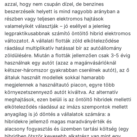
azzal, hogy nem csupán dízel, de benzines
beszerzéseik helyett is mind nagyobb arányban a
részben vagy teljesen elektromos hajtások
valamelyikét választják – jó eséllyel a jelenleg
legpraktikusabbnak számító öntöltő hibrid elektromos
változatot. A vállalati flották zöld elköteleződése
ráadásul multiplikatív hatással bír az autóállomány
zöldülésére. Miután a flották jellemzően csak 3-5 évig
használnak egy autót (azaz a magánvásárlóknál
kétszer-háromszor gyakrabban cserélnek autót), az ő
általuk használt modellek sokkal hamarabb
megjelennek a használtautó piacon, egyre több
környezetszennyező autót kiváltva. Az alternatív
meghajtások, ezen belüli is az öntöltő hibridek melletti
elköteleződés ráadásul az imázs szempontok mellett
anyagilag is jó döntés a vállalatok számára: a
hibridekre jellemző magas maradványérték és
alacsony fogyasztás és üzemben tartási költség (egy
hibridben ötször kevesebb alkatrész van mint egy