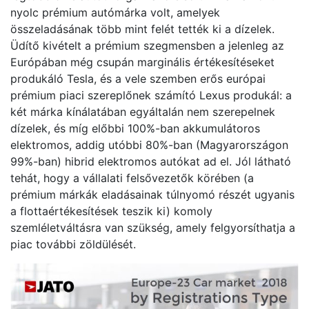
nyolc prémium autómárka volt, amelyek
összeladásának több mint felét tették ki a dízelek.
Üdítő kivételt a prémium szegmensben a jelenleg az
Európában még csupán marginális értékesítéseket
produkáló Tesla, és a vele szemben erős európai
prémium piaci szereplőnek számító Lexus produkál: a
két márka kínálatában egyáltalán nem szerepelnek
dízelek, és míg előbbi 100%-ban akkumulátoros
elektromos, addig utóbbi 80%-ban (Magyarországon
99%-ban) hibrid elektromos autókat ad el. Jól látható
tehát, hogy a vállalati felsővezetők körében (a
prémium márkák eladásainak túlnyomó részét ugyanis
a flottaértékesítések teszik ki) komoly
szemléletváltásra van szükség, amely felgyorsíthatja a
piac további zöldülését.