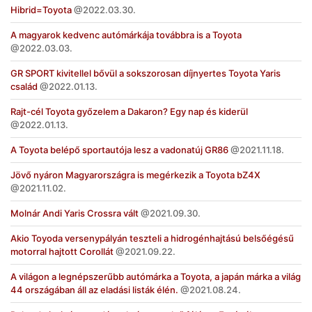
Hibrid=Toyota
2022.03.30.
A magyarok kedvenc autómárkája továbbra is a Toyota
2022.03.03.
GR SPORT kivitellel bővül a sokszorosan díjnyertes Toyota Yaris
család
2022.01.13.
Rajt-cél Toyota győzelem a Dakaron? Egy nap és kiderül
2022.01.13.
A Toyota belépő sportautója lesz a vadonatúj GR86
2021.11.18.
Jövő nyáron Magyarországra is megérkezik a Toyota bZ4X
2021.11.02.
Molnár Andi Yaris Crossra vált
2021.09.30.
Akio Toyoda versenypályán teszteli a hidrogénhajtású belsőégésű
motorral hajtott Corollát
2021.09.22.
A világon a legnépszerűbb autómárka a Toyota, a japán márka a világ
44 országában áll az eladási listák élén.
2021.08.24.