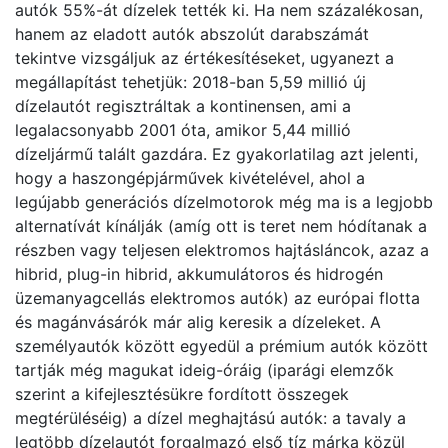
autók 55%-át dízelek tették ki. Ha nem százalékosan,
hanem az eladott autók abszolút darabszámát
tekintve vizsgáljuk az értékesítéseket, ugyanezt a
megállapítást tehetjük: 2018-ban 5,59 millió új
dízelautót regisztráltak a kontinensen, ami a
legalacsonyabb 2001 óta, amikor 5,44 millió
dízeljármű talált gazdára. Ez gyakorlatilag azt jelenti,
hogy a haszongépjárművek kivételével, ahol a
legújabb generációs dízelmotorok még ma is a legjobb
alternatívát kínálják (amíg ott is teret nem hódítanak a
részben vagy teljesen elektromos hajtásláncok, azaz a
hibrid, plug-in hibrid, akkumulátoros és hidrogén
üzemanyagcellás elektromos autók) az európai flotta
és magánvásárók már alig keresik a dízeleket. A
személyautók között egyedül a prémium autók között
tartják még magukat ideig-óráig (iparági elemzők
szerint a kifejlesztésükre fordított összegek
megtérüléséig) a dízel meghajtású autók: a tavaly a
legtöbb dízelautót forgalmazó első tíz márka közül