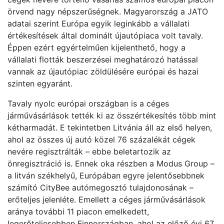
örvend nagy népszerűségnek. Magyarország a JATO
adatai szerint Európa egyik leginkább a vállalati
értékesítések által dominált újautópiaca volt tavaly.
Éppen ezért egyértelműen kijelenthető, hogy a
vállalati flották beszerzései meghatározó hatással
vannak az újautópiac zöldülésére európai és hazai
szinten egyaránt.
Tavaly nyolc európai országban is a céges
járművásárlások tették ki az összértékesítés több mint
kétharmadát. E tekintetben Litvánia áll az első helyen,
ahol az összes új autó közel 76 százalékát cégek
nevére regisztrálták – ebbe beletartozik az
önregisztráció is. Ennek oka részben a Modus Group –
a litván székhelyű, Európában egyre jelentősebbnek
számító CityBee autómegosztó tulajdonosának –
erőteljes jelenléte. Emellett a céges járművásárlások
aránya további 11 piacon emelkedett,
legerőteljesebben Finnországban, ahol az előző évi 67