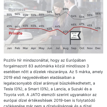
Pozitív hír mindazonáltal, hogy az Európában
forgalmazott 83 autómárka közül mindössze 3
esetében nőtt a dízelek részaránya. Az 5 márka, amely
2019 első negyedévében eladásaiban a
legalacsonyabb dízel aránnyal büszkélkedhetett, a
Tesla (0%), a Smart (0%), a Lancia, a Suzuki és a
Toyota volt. A JATO elemzői szerint ugyanakkor az
európai dízel értékesítések 2019-ben is folytatódó
csökkenése már nem a dízelválságnak és a dízel