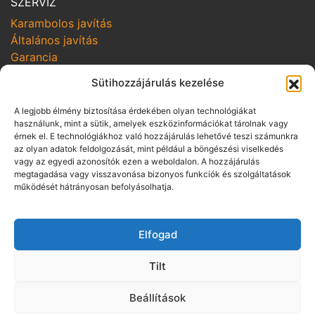
SZERVIZ
Karambolos javítás
Általános javítás
Garancia
Sütihozzájárulás kezelése
SZOLGÁLTATÁSOK
Online szerviz bejelentkezés
A legjobb élmény biztosítása érdekében olyan technológiákat
Szerviz kampányok
használunk, mint a sütik, amelyek eszközinformációkat tárolnak vagy
érnek el. E technológiákhoz való hozzájárulás lehetővé teszi számunkra
Hozom-viszem
az olyan adatok feldolgozását, mint például a böngészési viselkedés
vagy az egyedi azonosítók ezen a weboldalon. A hozzájárulás
SZABÁLYZATOK
megtagadása vagy visszavonása bizonyos funkciók és szolgáltatások
Adatvédelmi irányelvek
működését hátrányosan befolyásolhatja.
Vállalási szabályzat
Üzletszabályzat pénzügyi szolgáltatás
Elfogad
közvetítésére
Panaszkezelési szabályzat
Tilt
Visszaélés-bejelentés
ÁSZF gépjármű bérbeadásra
Beállítások