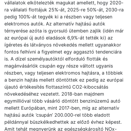
vállalatok elkötelezték magukat amellett, hogy 2020-
ra vállalati flottájuk 25%-át, 2025-re 50%-át, 2030-ra
pedig 100%-át tegyék ki a részben vagy teljesen
elektromos autók. Az alternatív hajtású autók
térnyerése azóta is gyorsuló ütemben zajlik (idén már
az európai új autó eladások 6,9%-át tették ki) az
ígéretes és látványos növekedés mellett ugyanakkor
fontos felhívni a figyelmet egy aggasztó tendenciára
is. A dízel személyautóktól elforduló flották és
magánvásárlók csupán egy része váltott ugyanis
részben, vagy teljesen elektromos hajtásra, a többiek
a benzin hajtás mellett döntöttek ez pedig az európai
újautó értékesítés flottaszíntű CO2-kibocsátás
növekedéséhez vezetett. 2018-ban majdnem
egymillióval több vásárló döntött benzinüzemű autó
mellett Európában, mint 2017-ben, míg az alternatív
hajtású autók ’csupán’ 200.000-rel több eladott
példánnyal büszkélkedhettek az előző évhez képest.
Amit tehát megnyerünk az egészségkárosító NOx-