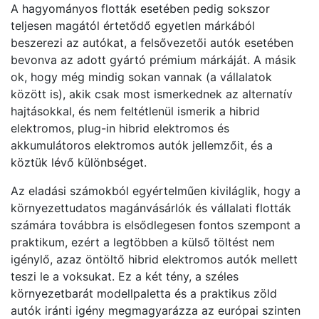
A hagyományos flották esetében pedig sokszor
teljesen magától értetődő egyetlen márkából
beszerezi az autókat, a felsővezetői autók esetében
bevonva az adott gyártó prémium márkáját. A másik
ok, hogy még mindig sokan vannak (a vállalatok
között is), akik csak most ismerkednek az alternatív
hajtásokkal, és nem feltétlenül ismerik a hibrid
elektromos, plug-in hibrid elektromos és
akkumulátoros elektromos autók jellemzőit, és a
köztük lévő különbséget.
Az eladási számokból egyértelműen kiviláglik, hogy a
környezettudatos magánvásárlók és vállalati flották
számára továbbra is elsődlegesen fontos szempont a
praktikum, ezért a legtöbben a külső töltést nem
igénylő, azaz öntöltő hibrid elektromos autók mellett
teszi le a voksukat. Ez a két tény, a széles
környezetbarát modellpaletta és a praktikus zöld
autók iránti igény megmagyarázza az európai szinten