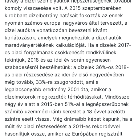
tavaly a dízel személyautók népszerűségének további
komoly visszaesése volt. A 2015 szeptemberében
kirobbant dízelbotrány hatásait fokozták az ennek
nyomán számos európai nagyváros által tervezett, a
dízel autókra vonatkozóan bevezetni kívánt
korlátozások, amelyek megnehezítik a dízel autók
maradványértékének kalkulációját. Ha a dízelek 2017-
es piaci forgalmának csökkenését rendkívülinek
tekintjük, 2018 és az idei év során egyenesen
szabadesésről beszélhetünk: a dízelek 36%-os 2018-
as piaci részesedése az idei év első negyedévében
még tovább, 33%-ra zsugorodott, ami a
legalacsonyabb eredmény 2001 óta, amikor a
dízelmotorok megkezdték térhódításukat. Mindössze
négy év alatt a 2015-ben 51%-al a legnépszerűbbnek
számító üzemmód iránti kereslet a 18 évvel azelőtti
szintre esett vissza. Még drámaibb képet kapunk, ha a
múlt év piaci részesedését a 2011-es rekordévvel
hasonlítjuk össze, amikor az Európában regisztrált