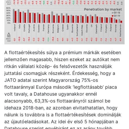
A flottaértékesítés súlya a prémium márkák esetében
jellemzően magasabb, hiszen ezeket az autókat nem
ritkán vállalati közép- és felsővezetők használják
juttatási csomagjuk részeként. Érdekesség, hogy a
JATO adatai szerint Magyarország 75%-os
flottaaránnyal Európa második ’legflottásabb’ piaca
volt tavaly, a Datahouse ugyanakkor ennél
alacsonyabb, 63,3%-os flottaarányról számol be
idehaza 2018-ban, az azonban elvitathatatlan, hogy
nálunk is továbbra is a flottaértékesítések dominálják
az újautóeladásokat. Az idei év első 5 hónapjában a
Datahouse szerint egyébiránt ez az arány tovább