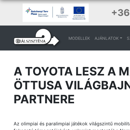
+36
MODELLEK
AJÁNLATOK
S
A TOYOTA LESZ A 
ÖTTUSA VILÁGBAJN
PARTNERE
Az olimpiai és paralimpiai játékok világszintű mobili