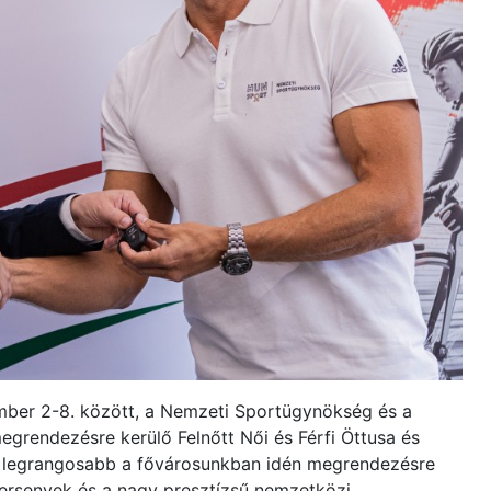
ber 2-8. között, a Nemzeti Sportügynökség és a
grendezésre kerülő Felnőtt Női és Férfi Öttusa és
k legrangosabb a fővárosunkban idén megrendezésre
ersenyek és a nagy presztízsű nemzetközi