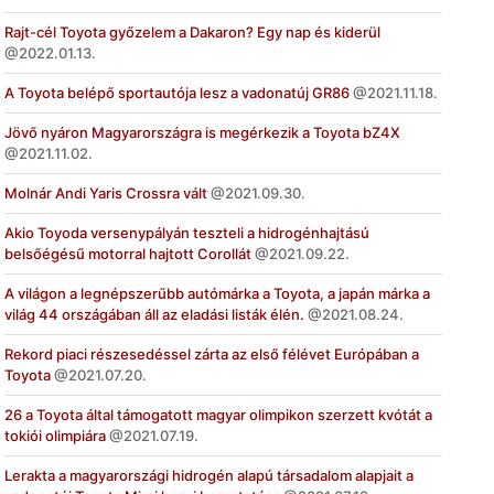
Rajt-cél Toyota győzelem a Dakaron? Egy nap és kiderül
2022.01.13.
A Toyota belépő sportautója lesz a vadonatúj GR86
2021.11.18.
Jövő nyáron Magyarországra is megérkezik a Toyota bZ4X
2021.11.02.
Molnár Andi Yaris Crossra vált
2021.09.30.
Akio Toyoda versenypályán teszteli a hidrogénhajtású
belsőégésű motorral hajtott Corollát
2021.09.22.
A világon a legnépszerűbb autómárka a Toyota, a japán márka a
világ 44 országában áll az eladási listák élén.
2021.08.24.
Rekord piaci részesedéssel zárta az első félévet Európában a
Toyota
2021.07.20.
26 a Toyota által támogatott magyar olimpikon szerzett kvótát a
tokiói olimpiára
2021.07.19.
Lerakta a magyarországi hidrogén alapú társadalom alapjait a