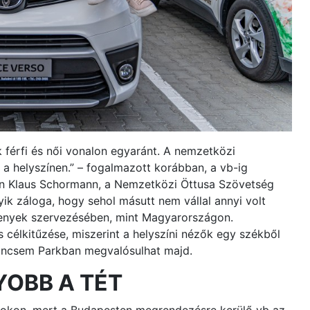
 férfi és női vonalon egyaránt. A nemzetközi
 a helyszínen.” – fogalmazott korábban, a vb-ig
an Klaus Schormann, a Nemzetközi Öttusa Szövetség
ik záloga, hogy sehol másutt nem vállal annyi volt
rsenyek szervezésében, mint Magyarországon.
célkitűzése, miszerint a helyszíni nézők egy székből
incsem Parkban megvalósulhat majd.
YOBB A TÉT