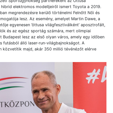
zeti Sportügynökség partnereként az Öttusa
ibrid elektromos modelljeiről ismert Toyota a 2019.
ban megrendezésre kerülő történelmi Felnőtt Női és
támogatója lesz. Az esemény, amelyet Martin Dawe, a
je egyenesen ’öttusa világfesztiválként’ aposztrofált,
ók és az egész sportág számára, mert olimpiai
rt Budapest lesz az első olyan város, amely egy időben
s futásból álló laser-run-világbajnokságot. A
közvetítik majd, akár 350 millió tévénézőt elérve