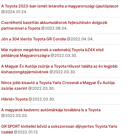
A Toyota 2023-ban ismét letarolta a magyarországi újautópiacot
2024.01.24.
Cserélhető kazettás akkumulátorok fejlesztésén dolgozik
partnereivel a Toyota
2022.08.04.
Jön a 304 lóerős Toyota GR Corolla
2022.04.04.
Már nyáron megérkeznek a vadonatúj Toyota bZ4X első
példányai Magyarországra
2022.03.30.
A Magyar Év Autója zsűrije a Toyota Hiluxot találta az év legjobb
kishaszongépjárművének
2022.03.30.
Nincs jobb kisautó a Toyota Yaris Crossnál a Magyar Év Autója
zsűrije szerint
2022.03.30.
Hibrid=Toyota
2022.03.30.
A magyarok kedvenc autómárkája továbbra is a Toyota
2022.03.03.
GR SPORT kivitellel bővül a sokszorosan díjnyertes Toyota Yaris
család
2022.01.13.