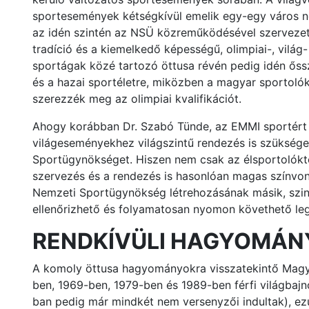
sportesemények kétségkívül emelik egy-egy város ne
az idén szintén az NSÜ közreműködésével szervezett
tradíció és a kiemelkedő képességű, olimpiai-, vilá
sportágak közé tartozó öttusa révén pedig idén őssz
és a hazai sportéletre, miközben a magyar sportolók
szerezzék meg az olimpiai kvalifikációt.
Ahogy korábban Dr. Szabó Tünde, az EMMI sportért f
világeseményekhez világszintű rendezés is szükséges
Sportügynökséget. Hiszen nem csak az élsportolóktól
szervezés és a rendezés is hasonlóan magas színvonal
Nemzeti Sportügynökség létrehozásának másik, szinté
ellenőrizhető és folyamatosan nyomon követhető leg
RENDKÍVÜLI HAGYOMÁNY
A komoly öttusa hagyományokra visszatekintő Magya
ben, 1969-ben, 1979-ben és 1989-ben férfi világbaj
ban pedig már mindkét nem versenyzői indultak), ez