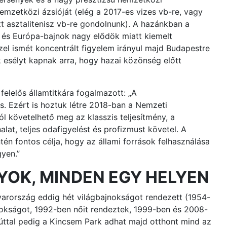
mzetközi ázsióját (elég a 2017-es vizes vb-re, vagy
 asztalitenisz vb-re gondolnunk). A hazánkban a
g- és Európa-bajnok nagy elődök miatt kiemelt
el ismét koncentrált figyelem irányul majd Budapestre
 esélyt kapnak arra, hogy hazai közönség előtt
elelős államtitkára fogalmazott: „A
. Ezért is hoztuk létre 2018-ban a Nemzeti
 követelhető meg az klasszis teljesítmény, a
at, teljes odafigyelést és profizmust követel. A
n fontos célja, hogy az állami források felhasználása
yen.”
OK, MINDEN EGY HELYEN
rország eddig hét világbajnokságot rendezett (1954-
nokságot, 1992-ben nőit rendeztek, 1999-ben és 2008-
úttal pedig a Kincsem Park adhat majd otthont mind az