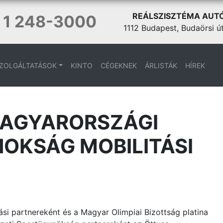
REÁLSZISZTÉMA AUT
 1 248-3000
1112 Budapest, Budaörsi ú
ZOLGÁLTATÁSOK
KINTO
CÉGEKNEK
ÁRLISTÁK
HÍREK
MAGYARORSZÁGI
OKSÁG MOBILITÁSI
tási partnereként és a Magyar Olimpiai Bizottság platina