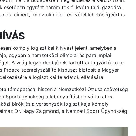
gokon, mert a Budapesten megrendezésre kerülő vb az
nők esetében egyránt három tokiói kvóta talál gazdára.
jnoki címért, de az olimpiai részvétel lehetőségéért is
HÍVÁS
en komoly logisztikai kihívást jelent, amelyben a
ja, egyben a nemzetközi olimpiai és paralimpiai
éget. A világ legzöldebbjének tartott autógyártó közel
 Proace személyszállító kisbuszt biztosít a Magyar
kezésére a logisztikai feladatok ellátására.
yota támogatása, hiszen a Nemzetközi Öttusa szövetség
eti Sportügynökség a lebonyolításban változatos
tközi bírók és a versenyzők logisztikája komoly
fogalmaz Dr. Nagy Zsigmond, a Nemzeti Sport Ügynökség