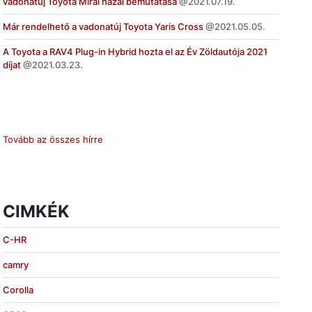
vadonatúj Toyota Mirai hazai bemutatása
2021.07.19.
Már rendelhető a vadonatúj Toyota Yaris Cross
2021.05.05.
A Toyota a RAV4 Plug-in Hybrid hozta el az Év Zöldautója 2021
díjat
2021.03.23.
Tovább az összes hírre
CIMKÉK
C-HR
camry
Corolla