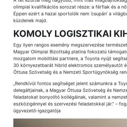
A tét ezúttal még nagyobb, mint más világbajnoksá
olimpiai kvalifikációs sorozat része: a férfiak és a 
Éppen ezért a hazai sportolók nem ’csupán’ a világba
küzdenek majd.
KOMOLY LOGISZTIKAI KI
Egy ilyen rangos esemény megszervezése természetes
Magyar Olimpiai Bizottság platina fokozatú támogató
mozgalom mobilitási partnere, a Toyota nyújt segíts
30 környezetbarát hibrid elektromos személyautót és
Öttusa Szövetség és a Nemzeti Sportügynökség rendel
„Rendkívül fontos segítséget jelent számunkra a To
delegáltjainak, a Magyar Öttusa Szövetség és Nemz
feladatokat bonyolító kollégáinak, valamint a nemze
eszközigénnyel és szervezési feladatokkal jár.” – 
ügyvezető-igazgatója