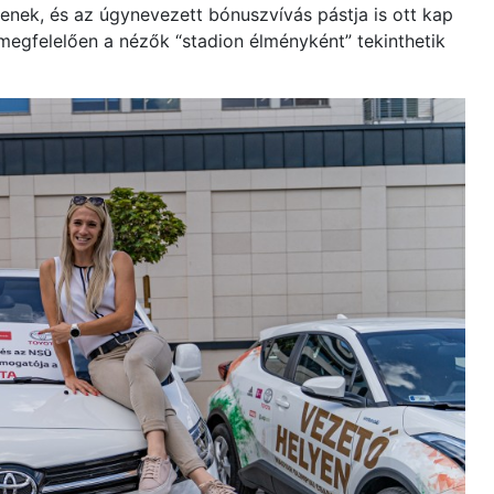
enek, és az úgynevezett bónuszvívás pástja is ott kap
megfelelően a nézők “stadion élményként” tekinthetik