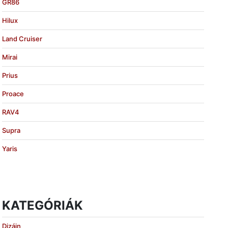
GR86
Hilux
Land Cruiser
Mirai
Prius
Proace
RAV4
Supra
Yaris
KATEGÓRIÁK
Dizájn