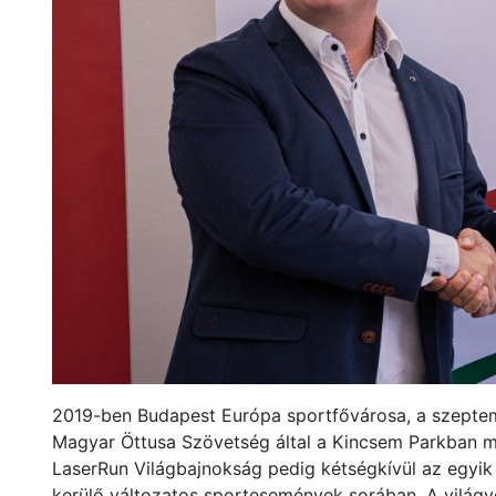
2019-ben Budapest Európa sportfővárosa, a szeptem
Magyar Öttusa Szövetség által a Kincsem Parkban me
LaserRun Világbajnokság pedig kétségkívül az egyi
kerülő változatos sportesemények sorában. A világv