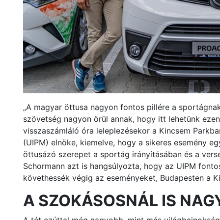
„A magyar öttusa nagyon fontos pillére a sportágnak
szövetség nagyon örül annak, hogy itt lehetünk ezen
visszaszámláló óra leleplezésekor a Kincsem Parkb
(UIPM) elnöke, kiemelve, hogy a sikeres esemény egy
öttusázó szerepet a sportág irányításában és a ve
Schormann azt is hangsúlyozta, hogy az UIPM fontos 
követhessék végig az eseményeket, Budapesten a K
A SZOKÁSOSNÁL IS NAG