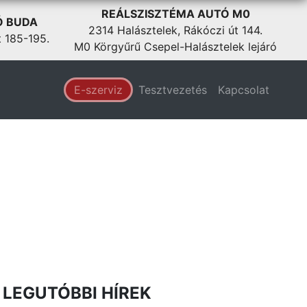
REÁLSZISZTÉMA AUTÓ M0
Ó BUDA
2314 Halásztelek, Rákóczi út 144.
t 185-195.
M0 Körgyűrű Csepel-Halásztelek lejáró
E-szerviz
Tesztvezetés
Kapcsolat
LEGUTÓBBI HÍREK