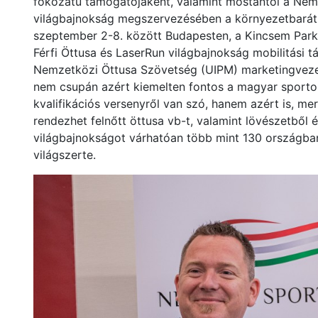
fokozatú támogatójaként, valamint mostantól a Nem
világbajnokság megszervezésében a környezetbarát h
szeptember 2-8. között Budapesten, a Kincsem Park
Férfi Öttusa és LaserRun világbajnokság mobilitási 
Nemzetközi Öttusa Szövetség (UIPM) marketingvezető
nem csupán azért kiemelten fontos a magyar sportol
kvalifikációs versenyről van szó, hanem azért is, me
rendezhet felnőtt öttusa vb-t, valamint lövészetből é
világbajnokságot várhatóan több mint 130 országban 
világszerte.