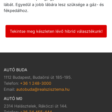
lábát. Egyedül a jobb lábára lesz szüksége a gáz- és
fékpedálhoz.
Tekintse meg készleten lévő hibrid választékunk!
AUTÓ BUDA
1112 Budapest, Budaörsi út 185-195.
Telefon:
+36 1 248-3000
Email:
autobuda@realszisztema.hu
AUTÓ M0
2314 Halásztelek, Rákóczi út 144.