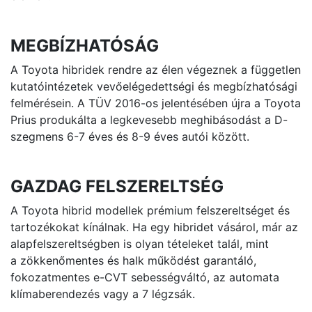
MEGBÍZHATÓSÁG
A Toyota hibridek rendre az élen végeznek a független
kutatóintézetek vevőelégedettségi és megbízhatósági
felmérésein. A TÜV 2016-os jelentésében újra a Toyota
Prius produkálta a legkevesebb meghibásodást a D-
szegmens 6-7 éves és 8-9 éves autói között.
GAZDAG FELSZERELTSÉG
A Toyota hibrid modellek prémium felszereltséget és
tartozékokat kínálnak. Ha egy hibridet vásárol, már az
alapfelszereltségben is olyan tételeket talál, mint
a zökkenőmentes és halk működést garantáló,
fokozatmentes e-CVT sebességváltó, az automata
klímaberendezés vagy a 7 légzsák.