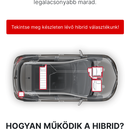
legalacsonyabb marad.
Tekintse meg készleten lévő hibrid választékunk!
HOGYAN MŰKÖDIK A HIBRID?