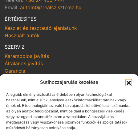
Telefon:
+36 24 455-444
Email:
autom0@realszisztema.hu
ÉRTÉKESÍTÉS
Készlet és tesztautó ajánlatunk
Használt autók
SZERVIZ
Karambolos javítás
Általános javítás
Garancia
Sütihozzájárulás kezelése
SZOLGÁLTATÁSOK
Online szerviz bejelentkezés
A legjobb élmény biztosítása érdekében olyan technológiákat
Szerviz kampányok
használunk, mint a sütik, amelyek eszközinformációkat tárolnak vagy
érnek el. E technológiákhoz való hozzájárulás lehetővé teszi számunkra
Hozom-viszem
az olyan adatok feldolgozását, mint például a böngészési viselkedés
vagy az egyedi azonosítók ezen a weboldalon. A hozzájárulás
SZABÁLYZATOK
megtagadása vagy visszavonása bizonyos funkciók és szolgáltatások
Adatvédelmi irányelvek
működését hátrányosan befolyásolhatja.
Vállalási szabályzat