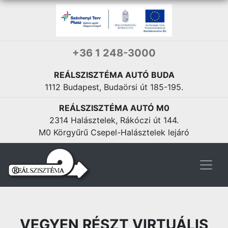
+36 1 248-3000
REÁLSZISZTÉMA AUTÓ BUDA
1112 Budapest, Budaörsi út 185-195.
REÁLSZISZTÉMA AUTÓ M0
2314 Halásztelek, Rákóczi út 144.
M0 Körgyűrű Csepel-Halásztelek lejáró
VEGYEN RÉSZT VIRTUÁLIS