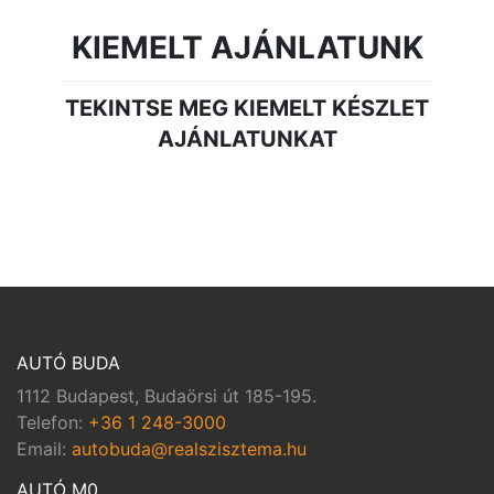
KIEMELT AJÁNLATUNK
TEKINTSE MEG KIEMELT KÉSZLET
AJÁNLATUNKAT
AUTÓ BUDA
1112 Budapest, Budaörsi út 185-195.
Telefon:
+36 1 248-3000
Email:
autobuda@realszisztema.hu
AUTÓ M0