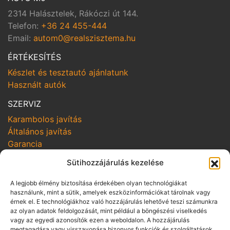
2314 Halásztelek, Rákóczi út 144.
Telefon:
+36 24 455-444
Email:
autom0@realszisztema.hu
ÉRTÉKESÍTÉS
Készlet és tesztautó ajánlatunk
Használt autók
SZERVIZ
Karambolos javítás
Általános javítás
Garancia
SZOLGÁLTATÁSOK
Sütihozzájárulás kezelése
Online szerviz bejelentkezés
A legjobb élmény biztosítása érdekében olyan technológiákat
Szerviz kampányok
használunk, mint a sütik, amelyek eszközinformációkat tárolnak vagy
Hozom-viszem
érnek el. E technológiákhoz való hozzájárulás lehetővé teszi számunkra
az olyan adatok feldolgozását, mint például a böngészési viselkedés
vagy az egyedi azonosítók ezen a weboldalon. A hozzájárulás
SZABÁLYZATOK
megtagadása vagy visszavonása bizonyos funkciók és szolgáltatások