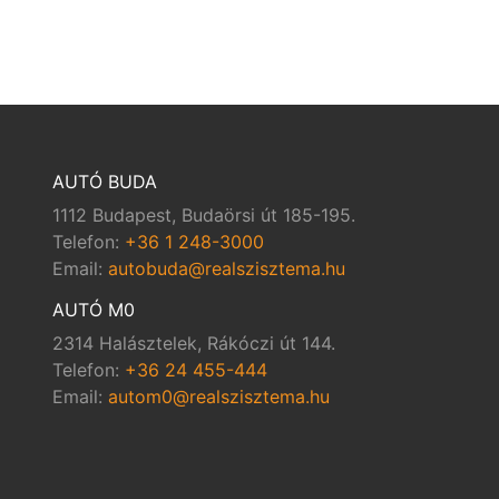
AUTÓ BUDA
1112 Budapest, Budaörsi út 185-195.
Telefon:
+36 1 248-3000
Email:
autobuda@realszisztema.hu
AUTÓ M0
2314 Halásztelek, Rákóczi út 144.
Telefon:
+36 24 455-444
Email:
autom0@realszisztema.hu