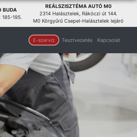
REÁLSZISZTÉMA AUTÓ M0
Ó BUDA
2314 Halásztelek, Rákóczi út 144.
t 185-195.
M0 Körgyűrű Csepel-Halásztelek lejáró
E-szerviz
Tesztvezetés
Kapcsolat