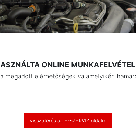
ASZNÁLTA ONLINE MUNKAFELVÉTEL
a megadott elérhetőségek valamelyikén hamaro
Visszatérés az E-SZERVIZ oldalra