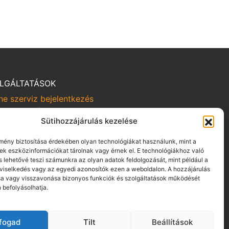
LGÁLTATÁSOK
ne szerviz bejelentkezés
rviz kampányok
Sütihozzájárulás kezelése
om-viszem
BÁLYZATOK
lmény biztosítása érdekében olyan technológiákat használunk, mint a
yek eszközinformációkat tárolnak vagy érnek el. E technológiákhoz való
tvédelmi irányelvek
s lehetővé teszi számunkra az olyan adatok feldolgozását, mint például a
alási szabályzat
viselkedés vagy az egyedi azonosítók ezen a weboldalon. A hozzájárulás
 vagy visszavonása bizonyos funkciók és szolgáltatások működését
tszabályzat pénzügyi szolgáltatás közvetítésére
 befolyásolhatja.
aszkezelési szabályzat
zaélés-bejelentés
F gépjármű bérbeadásra
lfogad
Tilt
Beállítások