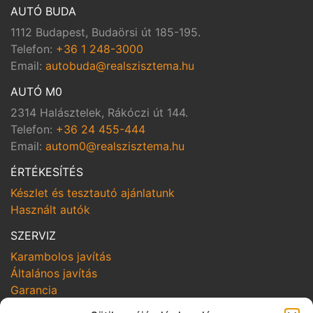
AUTÓ BUDA
1112 Budapest, Budaörsi út 185-195.
Telefon:
+36 1 248-3000
Email:
autobuda@realszisztema.hu
AUTÓ M0
2314 Halásztelek, Rákóczi út 144.
Telefon:
+36 24 455-444
Email:
autom0@realszisztema.hu
ÉRTÉKESÍTÉS
Készlet és tesztautó ajánlatunk
Használt autók
SZERVIZ
Karambolos javítás
Általános javítás
Garancia