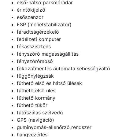
első-hátsó parkolóradar
érintőkijelző
esőszenzor
ESP (menetstabilizátor)
fáradtságérzékelő
fedélzeti komputer
fékasszisztens
fényszóró magasságállítás
fényszórómosó
fokozatmentes automata sebességváltó
függönylégzsák
fűthető első és hátsó ülések
fűthető első ülés
fűthető kormány
fűthető tükör
fűtőszálas szélvédő
GPS (navigáció)
guminyomás-ellenőrző rendszer
hangvezérlés