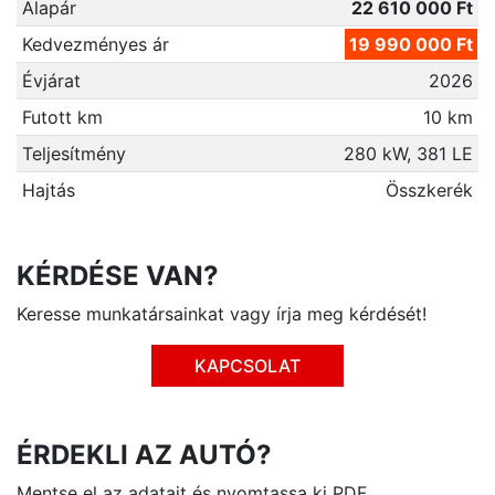
Alapár
22 610 000 Ft
Kedvezményes ár
19 990 000 Ft
Évjárat
2026
Futott km
10 km
Teljesítmény
280 kW, 381 LE
Hajtás
Összkerék
KÉRDÉSE VAN?
Keresse munkatársainkat vagy írja meg kérdését!
KAPCSOLAT
ÉRDEKLI AZ AUTÓ?
Mentse el az adatait és nyomtassa ki PDF