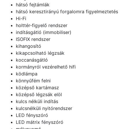
hátsó fejtámlák
hátsó keresztirányú forgalomra figyelmeztetés
Hi-Fi
holttér-figyelő rendszer
indításgátló (immobiliser)
ISOFIX rendszer
kihangosító
kikapcsolható légzsák
koccanásgátló
kormányról vezérelhető hifi
ködlámpa
könnyűfém felni
középső kartámasz
középső légzsák elöl
kulcs nélküli indítás
kulcsnélküli nyitórendszer
LED fényszóró
LED mátrix fényszóró
mélynyomó