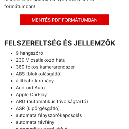
formátumban!
MENTÉS PDF FORMÁTUMBAN
FELSZERELTSÉG ÉS JELLEMZŐK
9 hangszóró
230 V csatlakozó hátul
360 fokos kamerarendszer
ABS (blokkolásgátló)
állítható kormány
Android Auto
Apple CarPlay
ARD (automatikus távolságtartó)
ASR (kipörgésgátló)
automata fényszórókapcsolás
automata távfény
automatikus segélyhívó