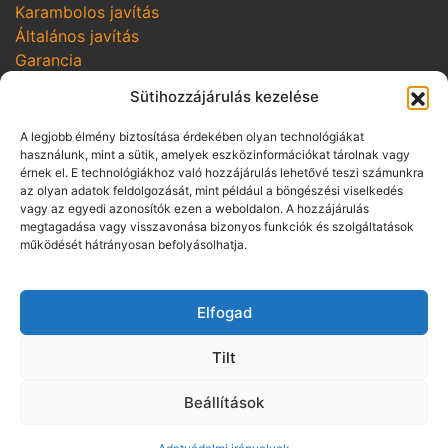
Karambolos javítás
Általános javítás
Garancia
SZOLGÁLTATÁSOK
Sütihozzájárulás kezelése
Online szerviz bejelentkezés
A legjobb élmény biztosítása érdekében olyan technológiákat
Szerviz kampányok
használunk, mint a sütik, amelyek eszközinformációkat tárolnak vagy
Hozom-viszem
érnek el. E technológiákhoz való hozzájárulás lehetővé teszi számunkra
az olyan adatok feldolgozását, mint például a böngészési viselkedés
vagy az egyedi azonosítók ezen a weboldalon. A hozzájárulás
SZABÁLYZATOK
megtagadása vagy visszavonása bizonyos funkciók és szolgáltatások
Adatvédelmi irányelvek
működését hátrányosan befolyásolhatja.
Vállalási szabályzat
Üzletszabályzat pénzügyi szolgáltatás
Elfogad
közvetítésére
Panaszkezelési szabályzat
Tilt
Visszaélés-bejelentés
ÁSZF gépjármű bérbeadásra
Beállítások