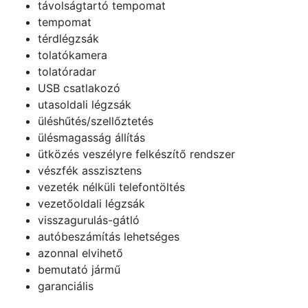
távolságtartó tempomat
tempomat
térdlégzsák
tolatókamera
tolatóradar
USB csatlakozó
utasoldali légzsák
üléshűtés/szellőztetés
ülésmagasság állítás
ütközés veszélyre felkészítő rendszer
vészfék asszisztens
vezeték nélküli telefontöltés
vezetőoldali légzsák
visszagurulás-gátló
autóbeszámítás lehetséges
azonnal elvihető
bemutató jármű
garanciális