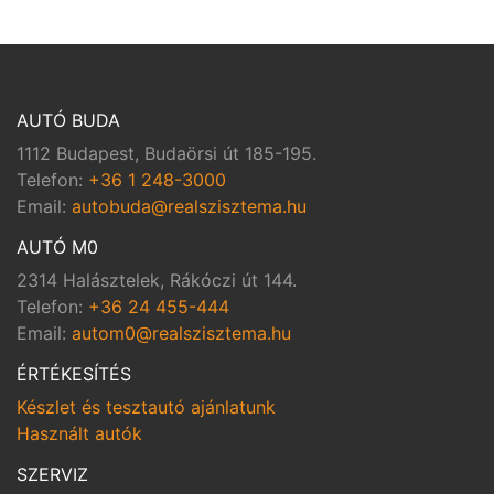
AUTÓ BUDA
1112 Budapest, Budaörsi út 185-195.
Telefon:
+36 1 248-3000
Email:
autobuda@realszisztema.hu
AUTÓ M0
2314 Halásztelek, Rákóczi út 144.
Telefon:
+36 24 455-444
Email:
autom0@realszisztema.hu
ÉRTÉKESÍTÉS
Készlet és tesztautó ajánlatunk
Használt autók
SZERVIZ