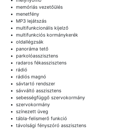
memóriás vezetőülés
menetfény
MP3 lejátszás
multifunkcionális kijelző
multifunkciós kormánykerék
oldallégzsák
panoráma tető
parkolóasszisztens
radaros fékasszisztens
rádió
rádiós magnó
sávtartó rendszer
sávváltó asszisztens
sebességfüggő szervokormány
szervokormány
színezett üveg
tábla-felismerő funkció
távolsági fényszóró asszisztens