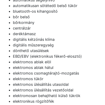
automatikusan sötétedő belső tükör
bluetooth-os kihangosító
bőr belső
bőrkormány
centrálzár
deréktámasz
digitális kétzónás klíma
digitális műszeregység
dönthető utasülések
EBD/EBV (elektronikus fékerő-elosztó)
elektromos ablak elöl
elektromos ablak hátul
elektromos csomagtérajtó-mozgatás
elektromos tükör
elektromos ülésállítás utasoldal
elektromos ülésállítás vezetőoldal
elektromosan behajtható külső tükrök
elektronikus rögzítőfék