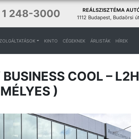
REÁLSZISZTÉMA AUT
 1 248-3000
1112 Budapest, Budaörsi ú
ZOLGÁLTATÁSOK
KINTO
CÉGEKNEK
ÁRLISTÁK
HÍREK
BUSINESS COOL – L2H
MÉLYES )