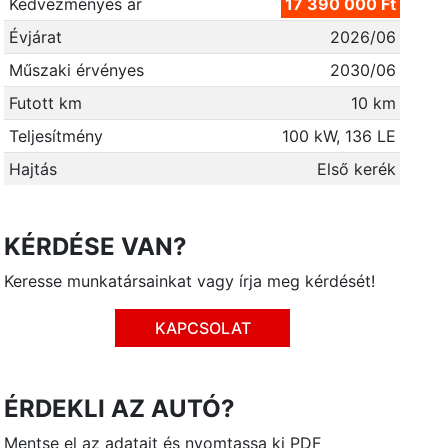
Kedvezményes ár
17 390 000 Ft
Évjárat
2026/06
Műszaki érvényes
2030/06
Futott km
10 km
Teljesítmény
100 kW, 136 LE
Hajtás
Első kerék
KÉRDÉSE VAN?
Keresse munkatársainkat vagy írja meg kérdését!
KAPCSOLAT
ÉRDEKLI AZ AUTÓ?
Mentse el az adatait és nyomtassa ki PDF