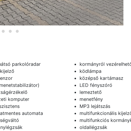
hátsó parkolóradar
kormányról vezérelhető
kijelző
ködlámpa
enzor
középső kartámasz
menetstabilizátor)
LED fényszóró
tságérzékelő
lemeztető
zeti komputer
menetfény
szisztens
MP3 lejátszás
atmentes automata
multifunkcionális kijelz
ségváltó
multifunkciós kormány
nylégzsák
oldallégzsák