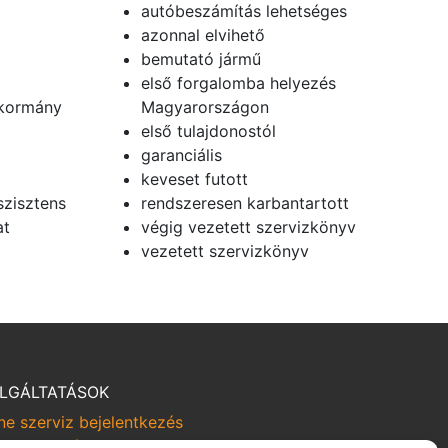
autóbeszámítás lehetséges
azonnal elvihető
bemutató jármű
első forgalomba helyezés
okormány
Magyarországon
első tulajdonostól
garanciális
keveset futott
szisztens
rendszeresen karbantartott
at
végig vezetett szervizkönyv
vezetett szervizkönyv
LGÁLTATÁSOK
ne szerviz bejelentkezés
rviz kampányok