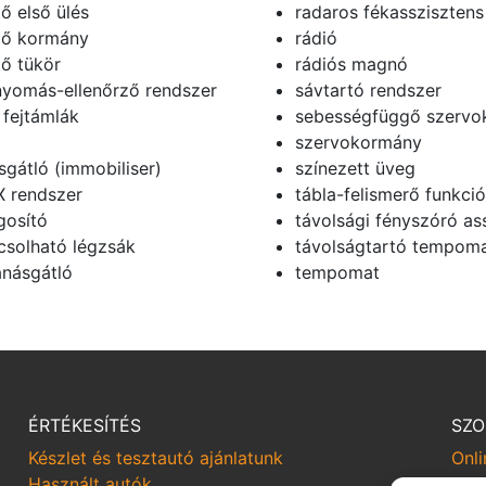
ő első ülés
radaros fékasszisztens
tő kormány
rádió
tő tükör
rádiós magnó
yomás-ellenőrző rendszer
sávtartó rendszer
 fejtámlák
sebességfüggő szerv
szervokormány
ásgátló (immobiliser)
színezett üveg
X rendszer
tábla-felismerő funkció
gosító
távolsági fényszóró as
csolható légzsák
távolságtartó tempom
násgátló
tempomat
ÉRTÉKESÍTÉS
SZO
Készlet és tesztautó ajánlatunk
Onli
Használt autók
Sze