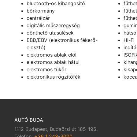
bluetooth-os kihangosító
fűthet
bőrkormány
fűthe
centrálzár
fűthe
digitális műszeregység
gumin
dönthető utasülések
hátsó
EBD/EBV (elektronikus fékerő-
Hi-Fi
elosztó)
indít
elektromos ablak elöl
ISOFI
elektromos ablak hátul
kihan
elektromos tükör
kikap
elektronikus rögzítőfék
kocca
AUTÓ BUDA
1112 Budapest, Budaörsi út 185-195.
Telefon:
+36 1 248-3000