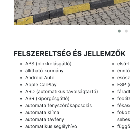
FELSZERELTSÉG ÉS JELLEMZŐK
ABS (blokkolásgátló)
első-
állítható kormány
érintő
Android Auto
esősz
Apple CarPlay
ESP (
ARD (automatikus távolságtartó)
fárad
ASR (kipörgésgátló)
fedél
automata fényszórókapcsolás
fékas
automata klíma
fokoz
automata távfény
sebes
automatikus segélyhívó
függö