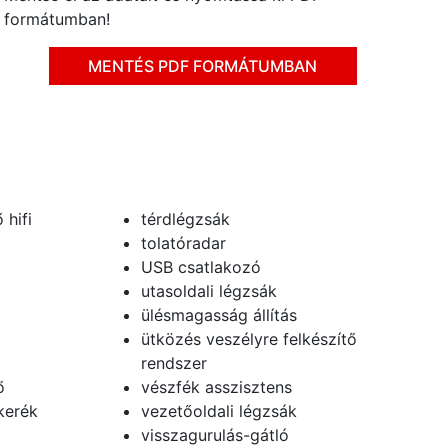
formátumban!
MENTÉS PDF FORMÁTUMBAN
 hifi
térdlégzsák
tolatóradar
USB csatlakozó
utasoldali légzsák
ülésmagasság állítás
ütközés veszélyre felkészítő
rendszer
ő
vészfék asszisztens
kerék
vezetőoldali légzsák
visszagurulás-gátló