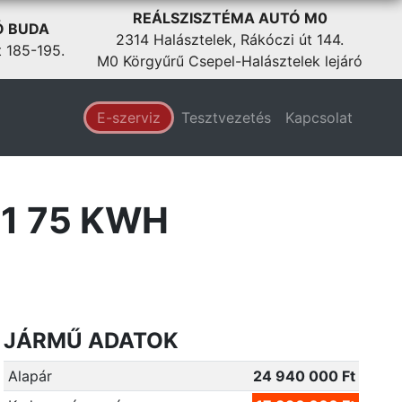
REÁLSZISZTÉMA AUTÓ M0
Ó BUDA
2314 Halásztelek, Rákóczi út 144.
t 185-195.
M0 Körgyűrű Csepel-Halásztelek lejáró
E-szerviz
Tesztvezetés
Kapcsolat
1 75 KWH
JÁRMŰ ADATOK
Alapár
24 940 000 Ft