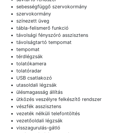
sebességfüggő szervokormány
szervokormány
színezett üveg
tábla-felismerő funkció
távolsági fényszóró asszisztens
távolságtartó tempomat
tempomat
térdlégzsák
tolatókamera
tolatóradar
USB csatlakozó
utasoldali légzsák
ülésmagasság állítás
ütközés veszélyre felkészítő rendszer
vészfék asszisztens
vezeték nélküli telefontöltés
vezetőoldali légzsák
visszagurulás-gátló