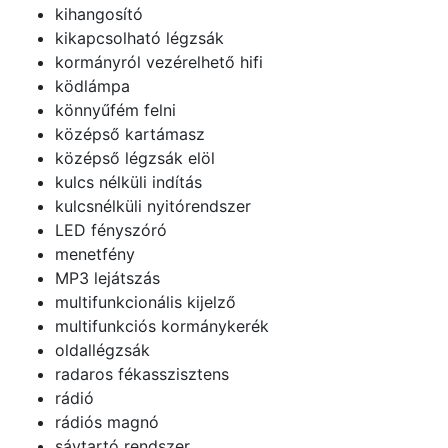
kihangosító
kikapcsolható légzsák
kormányról vezérelhető hifi
ködlámpa
könnyűfém felni
középső kartámasz
középső légzsák elöl
kulcs nélküli indítás
kulcsnélküli nyitórendszer
LED fényszóró
menetfény
MP3 lejátszás
multifunkcionális kijelző
multifunkciós kormánykerék
oldallégzsák
radaros fékasszisztens
rádió
rádiós magnó
sávtartó rendszer