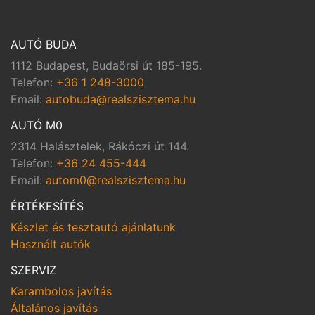
AUTÓ BUDA
1112 Budapest, Budaörsi út 185-195.
Telefon:
+36 1 248-3000
Email:
autobuda@realszisztema.hu
AUTÓ M0
2314 Halásztelek, Rákóczi út 144.
Telefon:
+36 24 455-444
Email:
autom0@realszisztema.hu
ÉRTÉKESÍTÉS
Készlet és tesztautó ajánlatunk
Használt autók
SZERVIZ
Karambolos javítás
Általános javítás