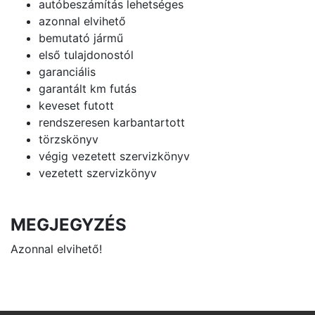
autóbeszámítás lehetséges
azonnal elvihető
bemutató jármű
első tulajdonostól
garanciális
garantált km futás
keveset futott
rendszeresen karbantartott
törzskönyv
végig vezetett szervizkönyv
vezetett szervizkönyv
MEGJEGYZÉS
Azonnal elvihető!