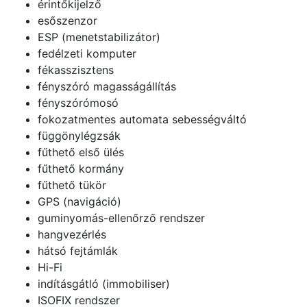
érintőkijelző
esőszenzor
ESP (menetstabilizátor)
fedélzeti komputer
fékasszisztens
fényszóró magasságállítás
fényszórómosó
fokozatmentes automata sebességváltó
függönylégzsák
fűthető első ülés
fűthető kormány
fűthető tükör
GPS (navigáció)
guminyomás-ellenőrző rendszer
hangvezérlés
hátsó fejtámlák
Hi-Fi
indításgátló (immobiliser)
ISOFIX rendszer