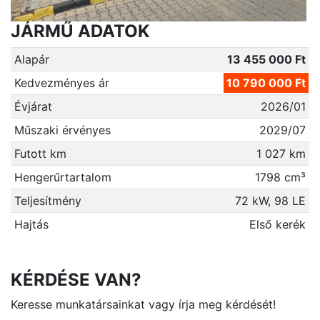
JÁRMŰ ADATOK
Alapár
13 455 000 Ft
Kedvezményes ár
10 790 000 Ft
Évjárat
2026/01
Műszaki érvényes
2029/07
Futott km
1 027 km
Hengerűrtartalom
1798 cm³
Teljesítmény
72 kW, 98 LE
Hajtás
Első kerék
KÉRDÉSE VAN?
Keresse munkatársainkat vagy írja meg kérdését!