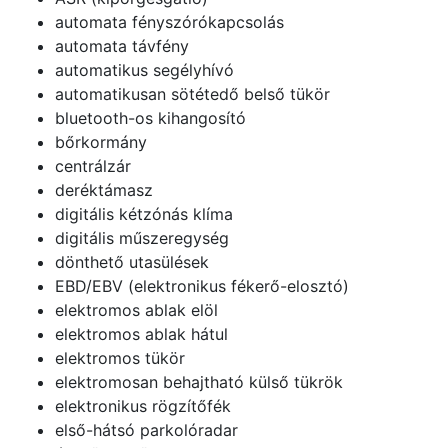
automata fényszórókapcsolás
automata távfény
automatikus segélyhívó
automatikusan sötétedő belső tükör
bluetooth-os kihangosító
bőrkormány
centrálzár
deréktámasz
digitális kétzónás klíma
digitális műszeregység
dönthető utasülések
EBD/EBV (elektronikus fékerő-elosztó)
elektromos ablak elöl
elektromos ablak hátul
elektromos tükör
elektromosan behajtható külső tükrök
elektronikus rögzítőfék
első-hátsó parkolóradar