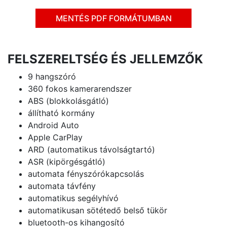
MENTÉS PDF FORMÁTUMBAN
FELSZERELTSÉG ÉS JELLEMZŐK
9 hangszóró
360 fokos kamerarendszer
ABS (blokkolásgátló)
állítható kormány
Android Auto
Apple CarPlay
ARD (automatikus távolságtartó)
ASR (kipörgésgátló)
automata fényszórókapcsolás
automata távfény
automatikus segélyhívó
automatikusan sötétedő belső tükör
bluetooth-os kihangosító