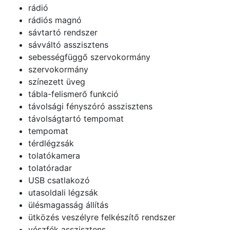
rádió
rádiós magnó
sávtartó rendszer
sávváltó asszisztens
sebességfüggő szervokormány
szervokormány
színezett üveg
tábla-felismerő funkció
távolsági fényszóró asszisztens
távolságtartó tempomat
tempomat
térdlégzsák
tolatókamera
tolatóradar
USB csatlakozó
utasoldali légzsák
ülésmagasság állítás
ütközés veszélyre felkészítő rendszer
vészfék asszisztens