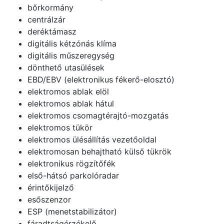
bőrkormány
centrálzár
deréktámasz
digitális kétzónás klíma
digitális műszeregység
dönthető utasülések
EBD/EBV (elektronikus fékerő-elosztó)
elektromos ablak elöl
elektromos ablak hátul
elektromos csomagtérajtó-mozgatás
elektromos tükör
elektromos ülésállítás vezetőoldal
elektromosan behajtható külső tükrök
elektronikus rögzítőfék
első-hátsó parkolóradar
érintőkijelző
esőszenzor
ESP (menetstabilizátor)
fáradtságérzékelő