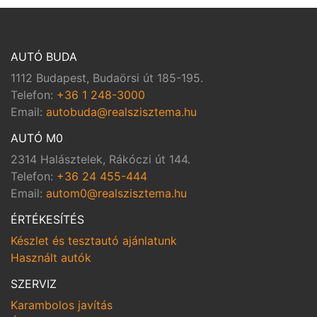
AUTÓ BUDA
1112 Budapest, Budaörsi út 185-195.
Telefon:
+36 1 248-3000
Email:
autobuda@realszisztema.hu
AUTÓ M0
2314 Halásztelek, Rákóczi út 144.
Telefon:
+36 24 455-444
Email:
autom0@realszisztema.hu
ÉRTÉKESÍTÉS
Készlet és tesztautó ajánlatunk
Használt autók
SZERVIZ
Karambolos javítás