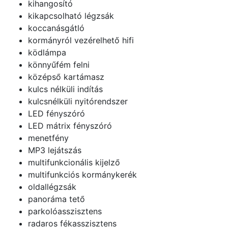
kihangosító
kikapcsolható légzsák
koccanásgátló
kormányról vezérelhető hifi
ködlámpa
könnyűfém felni
középső kartámasz
kulcs nélküli indítás
kulcsnélküli nyitórendszer
LED fényszóró
LED mátrix fényszóró
menetfény
MP3 lejátszás
multifunkcionális kijelző
multifunkciós kormánykerék
oldallégzsák
panoráma tető
parkolóasszisztens
radaros fékasszisztens