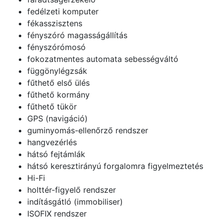
fedélzeti komputer
fékasszisztens
fényszóró magasságállítás
fényszórómosó
fokozatmentes automata sebességváltó
függönylégzsák
fűthető első ülés
fűthető kormány
fűthető tükör
GPS (navigáció)
guminyomás-ellenőrző rendszer
hangvezérlés
hátsó fejtámlák
hátsó keresztirányú forgalomra figyelmeztetés
Hi-Fi
holttér-figyelő rendszer
indításgátló (immobiliser)
ISOFIX rendszer