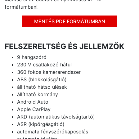
formátumban!
MENTÉS PDF FORMÁTUMBAN
FELSZERELTSÉG ÉS JELLEMZŐK
9 hangszóró
230 V csatlakozó hátul
360 fokos kamerarendszer
ABS (blokkolásgátló)
állítható hátsó ülések
állítható kormány
Android Auto
Apple CarPlay
ARD (automatikus távolságtartó)
ASR (kipörgésgátló)
automata fényszórókapcsolás
automata távfény