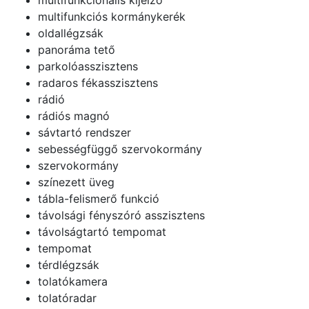
multifunkciós kormánykerék
oldallégzsák
panoráma tető
parkolóasszisztens
radaros fékasszisztens
rádió
rádiós magnó
sávtartó rendszer
sebességfüggő szervokormány
szervokormány
színezett üveg
tábla-felismerő funkció
távolsági fényszóró asszisztens
távolságtartó tempomat
tempomat
térdlégzsák
tolatókamera
tolatóradar