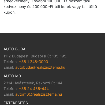
árkedvezmény! További 100.000.-Ft beszámítási
kedvezmény és 200.000.-Ft téli kerék vagy fali töltő
kupon!
AUTÓ BUDA
1112 Budapest, Budaörsi út 185-195.
Telefon:
+36 1 248-3000
Email:
autobuda@realszisztema.hu
AUTÓ M0
2314 Halásztelek, Rákóczi út 144.
Telefon:
+36 24 455-444
Email:
autom0@realszisztema.hu
ÉRTÉKESÍTÉS