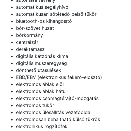
automatikus segélyhívó
automatikusan sötétedő belső tükör
bluetooth-os kihangosító
bőr-szövet huzat
bőrkormány
centrálzár
deréktámasz
digitális kétzónás klíma
digitális műszeregység
dönthető utasülések
EBD/EBV (elektronikus fékerő-elosztó)
elektromos ablak elöl
elektromos ablak hátul
elektromos csomagtérajtó-mozgatás
elektromos tükör
elektromos ülésállítás vezetőoldal
elektromosan behajtható külső tükrök
elektronikus rögzítőfék