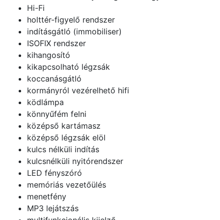
Hi-Fi
holttér-figyelő rendszer
indításgátló (immobiliser)
ISOFIX rendszer
kihangosító
kikapcsolható légzsák
koccanásgátló
kormányról vezérelhető hifi
ködlámpa
könnyűfém felni
középső kartámasz
középső légzsák elöl
kulcs nélküli indítás
kulcsnélküli nyitórendszer
LED fényszóró
memóriás vezetőülés
menetfény
MP3 lejátszás
multifunkcionális kijelző