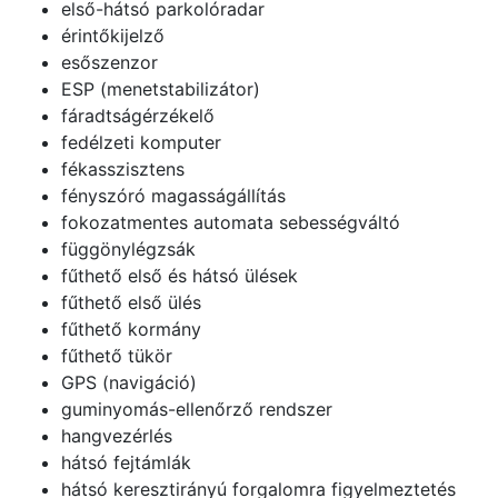
első-hátsó parkolóradar
érintőkijelző
esőszenzor
ESP (menetstabilizátor)
fáradtságérzékelő
fedélzeti komputer
fékasszisztens
fényszóró magasságállítás
fokozatmentes automata sebességváltó
függönylégzsák
fűthető első és hátsó ülések
fűthető első ülés
fűthető kormány
fűthető tükör
GPS (navigáció)
guminyomás-ellenőrző rendszer
hangvezérlés
hátsó fejtámlák
hátsó keresztirányú forgalomra figyelmeztetés