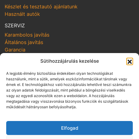
Készlet és tesztautó ajánlatunk
Használt autók
SZERVIZ
Karambolos javítás
Általános javítás
Garancia
SZOLGÁLTATÁSOK
Sütihozzájárulás kezelése
Online szerviz bejelentkezés
A legjobb élmény biztosítása érdekében olyan technológiákat
Szerviz kampányok
használunk, mint a sütik, amelyek eszközinformációkat tárolnak vagy
Hozom-viszem
érnek el. E technológiákhoz való hozzájárulás lehetővé teszi számunkra
az olyan adatok feldolgozását, mint például a böngészési viselkedés
vagy az egyedi azonosítók ezen a weboldalon. A hozzájárulás
SZABÁLYZATOK
megtagadása vagy visszavonása bizonyos funkciók és szolgáltatások
Adatvédelmi irányelvek
működését hátrányosan befolyásolhatja.
Vállalási szabályzat
Üzletszabályzat pénzügyi szolgáltatás
Elfogad
közvetítésére
Panaszkezelési szabályzat