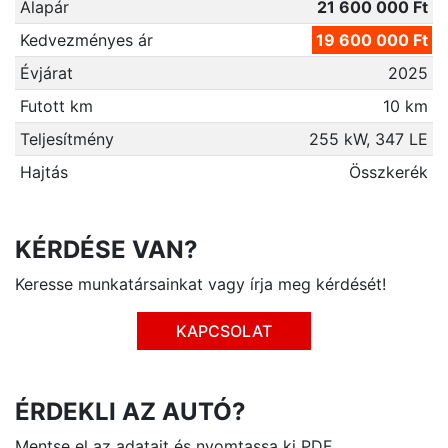
Alapár
21 600 000 Ft
Kedvezményes ár
19 600 000 Ft
Évjárat
2025
Futott km
10 km
Teljesítmény
255 kW, 347 LE
Hajtás
Összkerék
KÉRDÉSE VAN?
Keresse munkatársainkat vagy írja meg kérdését!
KAPCSOLAT
ÉRDEKLI AZ AUTÓ?
Mentse el az adatait és nyomtassa ki PDF