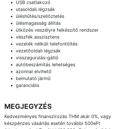
USB csatlakozó
utasoldali légzsák
üléshűtés/szellőztetés
ülésmagasság állítás
ütközés veszélyre felkészítő rendszer
vészfék asszisztens
vezeték nélküli telefontöltés
vezetőoldali légzsák
visszagurulás-gátló
autóbeszámítás lehetséges
azonnal elvihető
bemutató jármű
garanciális
MEGJEGYZÉS
Kedvezményes finanszírozás THM akár 0%, vagy
készpénzes vásárlás esetén további 500eFt