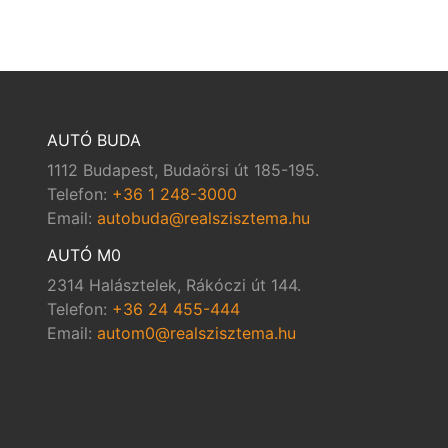
AUTÓ BUDA
1112 Budapest, Budaörsi út 185-195.
Telefon:
+36 1 248-3000
Email:
autobuda@realszisztema.hu
AUTÓ M0
2314 Halásztelek, Rákóczi út 144.
Telefon:
+36 24 455-444
Email:
autom0@realszisztema.hu