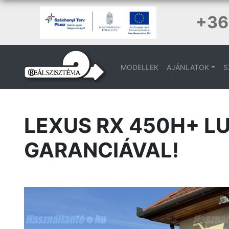
+36
MODELLEK
AJÁNLATOK
S
LEXUS RX 450H+ LU
GARANCIÁVAL!