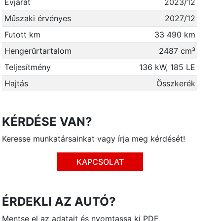
Évjárat
2023/12
Műszaki érvényes
2027/12
Futott km
33 490 km
Hengerűrtartalom
2487 cm³
Teljesítmény
136 kW, 185 LE
Hajtás
Összkerék
KÉRDÉSE VAN?
Keresse munkatársainkat vagy írja meg kérdését!
KAPCSOLAT
ÉRDEKLI AZ AUTÓ?
Mentse el az adatait és nyomtassa ki PDF