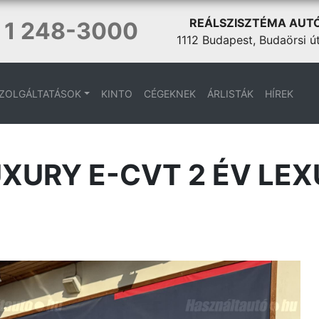
REÁLSZISZTÉMA AUT
 1 248-3000
1112 Budapest, Budaörsi ú
ZOLGÁLTATÁSOK
KINTO
CÉGEKNEK
ÁRLISTÁK
HÍREK
XURY E-CVT 2 ÉV LEX