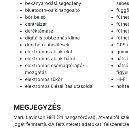
bekanyarodási segédfény
sebes
bluetooth-os kihangosító
függö
bőr belső
fűthe
centrálzár
fűthet
deréktámasz
fűthe
digitális többzónás klíma
fűthe
dönthető utasülések
GPS (
elektromos ablak elöl
gumin
elektromos ablak hátul
hátsó
elektromos csomagtérajtó-
hátsó
mozgatás
figye
elektromos tükör
Hi-Fi
elektromos ülésállítás utasoldal
holtt
MEGJEGYZÉS
Mark Levinson HiFi (21 hangszóróval), Átvételtől szám
jogát fenntartjuk!A feltüntetett adatokat, felszerelts