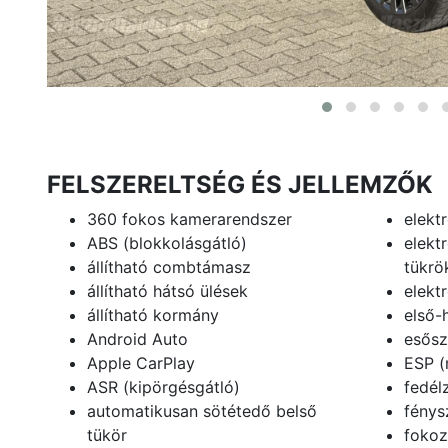
FELSZERELTSÉG ÉS JELLEMZŐK
360 fokos kamerarendszer
elekt
ABS (blokkolásgátló)
elekt
állítható combtámasz
tükrö
állítható hátsó ülések
elekt
állítható kormány
első-
Android Auto
esősz
Apple CarPlay
ESP (
ASR (kipörgésgátló)
fedél
automatikusan sötétedő belső
fény
tükör
fokoz