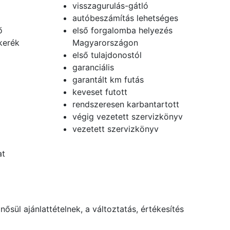
visszagurulás-gátló
autóbeszámítás lehetséges
ő
első forgalomba helyezés
kerék
Magyarországon
első tulajdonostól
garanciális
garantált km futás
keveset futott
rendszeresen karbantartott
végig vezetett szervizkönyv
vezetett szervizkönyv
at
ősül ajánlattételnek, a változtatás, értékesítés