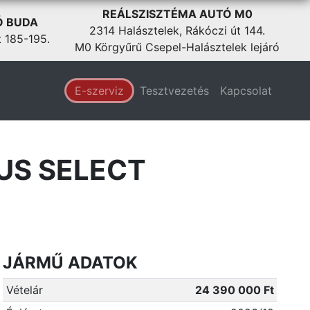
REÁLSZISZTÉMA AUTÓ M0
Ó BUDA
2314 Halásztelek, Rákóczi út 144.
t 185-195.
M0 Körgyűrű Csepel-Halásztelek lejáró
E-szerviz
Tesztvezetés
Kapcsolat
US SELECT
JÁRMŰ ADATOK
Vételár
24 390 000 Ft