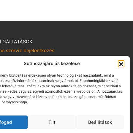
LGÁLTATÁSOK
ne szerviz bejelentkezés
rviz kampányok
Sütihozzájárulás kezelése
om-viszem
BÁLYZATOK
lmény biztosítása érdekében olyan technológiákat használunk, mint a
yek eszközinformációkat tárolnak vagy érnek el. E technológiákhoz való
tvédelmi irányelvek
s lehetővé teszi számunkra az olyan adatok feldolgozását, mint például a
alási szabályzat
viselkedés vagy az egyedi azonosítók ezen a weboldalon. A hozzájárulás
 vagy visszavonása bizonyos funkciók és szolgáltatások működését
tszabályzat pénzügyi szolgáltatás közvetítésére
 befolyásolhatja.
aszkezelési szabályzat
zaélés-bejelentés
F gépjármű bérbeadásra
lfogad
Tilt
Beállítások