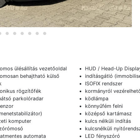
romos ülésállítás vezetőoldal
HUD / Head-Up Displa
romosan behajtható külső
indításgátló (immobilis
k
ISOFIX rendszer
ronikus rögzítőfék
kormányról vezérelhető
hátsó parkolóradar
ködlámpa
enzor
könnyűfém felni
menetstabilizátor)
középső kartámasz
zeti komputer
kulcs nélküli indítás
szórómosó
kulcsnélküli nyitórends
atmentes automata
LED fényszóró