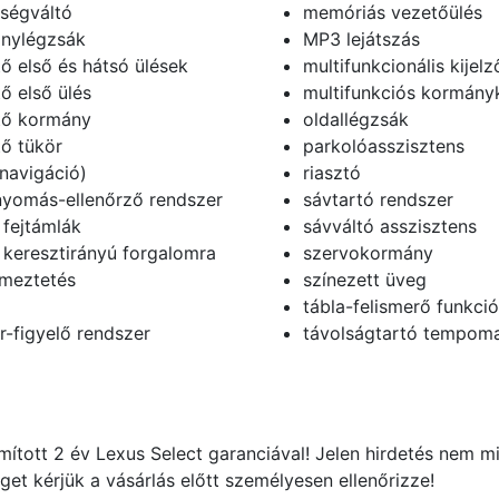
ségváltó
memóriás vezetőülés
nylégzsák
MP3 lejátszás
tő első és hátsó ülések
multifunkcionális kijelz
ő első ülés
multifunkciós kormány
tő kormány
oldallégzsák
tő tükör
parkolóasszisztens
navigáció)
riasztó
yomás-ellenőrző rendszer
sávtartó rendszer
 fejtámlák
sávváltó asszisztens
 keresztirányú forgalomra
szervokormány
lmeztetés
színezett üveg
tábla-felismerő funkció
ér-figyelő rendszer
távolságtartó tempom
ított 2 év Lexus Select garanciával! Jelen hirdetés nem min
éget kérjük a vásárlás előtt személyesen ellenőrizze!