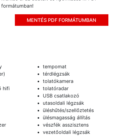
formátumban!
MENTÉS PDF FORMÁTUMBAN
y
tempomat
er)
térdlégzsák
tolatókamera
 hifi
tolatóradar
USB csatlakozó
utasoldali légzsák
üléshűtés/szellőztetés
ülésmagasság állítás
zer
vészfék asszisztens
vezetőoldali légzsák