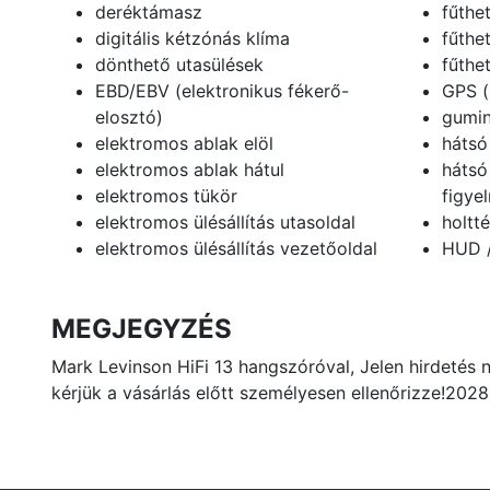
deréktámasz
fűthet
digitális kétzónás klíma
fűthe
dönthető utasülések
fűthe
EBD/EBV (elektronikus fékerő-
GPS (
elosztó)
gumin
elektromos ablak elöl
hátsó
elektromos ablak hátul
hátsó
elektromos tükör
figye
elektromos ülésállítás utasoldal
holtt
elektromos ülésállítás vezetőoldal
HUD /
MEGJEGYZÉS
Mark Levinson HiFi 13 hangszóróval, Jelen hirdetés ne
kérjük a vásárlás előtt személyesen ellenőrizze!2028