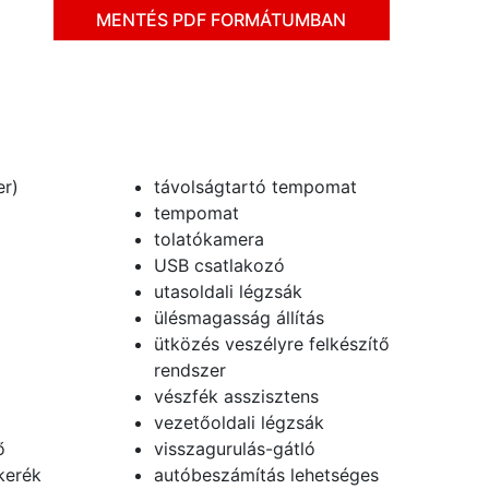
MENTÉS PDF FORMÁTUMBAN
er)
távolságtartó tempomat
tempomat
tolatókamera
USB csatlakozó
utasoldali légzsák
ülésmagasság állítás
ütközés veszélyre felkészítő
rendszer
vészfék asszisztens
vezetőoldali légzsák
ő
visszagurulás-gátló
kerék
autóbeszámítás lehetséges