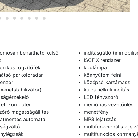
romosan behajtható külső
indításgátló (immobilis
k
ISOFIX rendszer
ronikus rögzítőfék
ködlámpa
hátsó parkolóradar
könnyűfém felni
enzor
középső kartámasz
menetstabilizátor)
kulcs nélküli indítás
tságérzékelő
LED fényszóró
zeti komputer
memóriás vezetőülés
zóró magasságállítás
menetfény
atmentes automata
MP3 lejátszás
ségváltó
multifunkcionális kijelz
nylégzsák
multifunkciós kormány