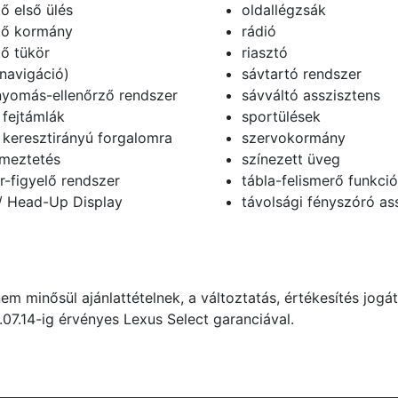
ő első ülés
oldallégzsák
tő kormány
rádió
tő tükör
riasztó
navigáció)
sávtartó rendszer
yomás-ellenőrző rendszer
sávváltó asszisztens
 fejtámlák
sportülések
 keresztirányú forgalomra
szervokormány
lmeztetés
színezett üveg
ér-figyelő rendszer
tábla-felismerő funkció
 Head-Up Display
távolsági fényszóró as
m minősül ajánlattételnek, a változtatás, értékesítés jogát 
.07.14-ig érvényes Lexus Select garanciával.