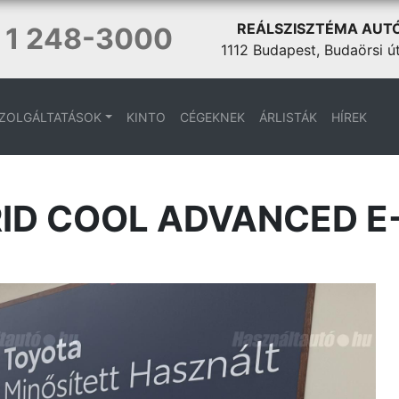
REÁLSZISZTÉMA AUT
 1 248-3000
1112 Budapest, Budaörsi ú
ZOLGÁLTATÁSOK
KINTO
CÉGEKNEK
ÁRLISTÁK
HÍREK
RID COOL ADVANCED E