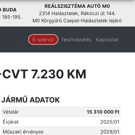
REÁLSZISZTÉMA AUTÓ M0
Ó BUDA
2314 Halásztelek, Rákóczi út 144.
t 185-195.
M0 Körgyűrű Csepel-Halásztelek lejáró
E-szerviz
Tesztvezetés
Kapcsolat
-CVT 7.230 KM
JÁRMŰ ADATOK
Vételár
15 310 000 Ft
Évjárat
2025/01
Műszaki érvényes
2029/01