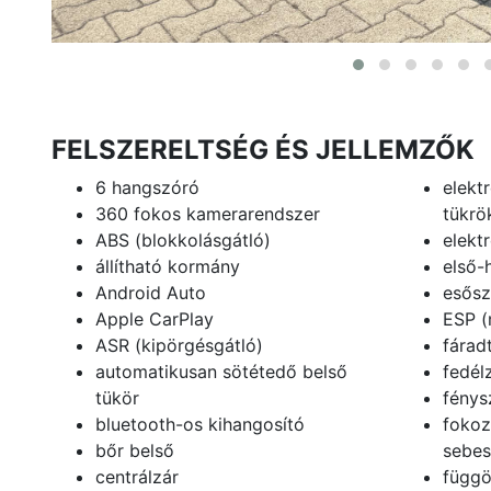
FELSZERELTSÉG ÉS JELLEMZŐK
6 hangszóró
elekt
360 fokos kamerarendszer
tükrö
ABS (blokkolásgátló)
elekt
állítható kormány
első-
Android Auto
esősz
Apple CarPlay
ESP (
ASR (kipörgésgátló)
fárad
automatikusan sötétedő belső
fedél
tükör
fénys
bluetooth-os kihangosító
fokoz
bőr belső
sebes
centrálzár
függö