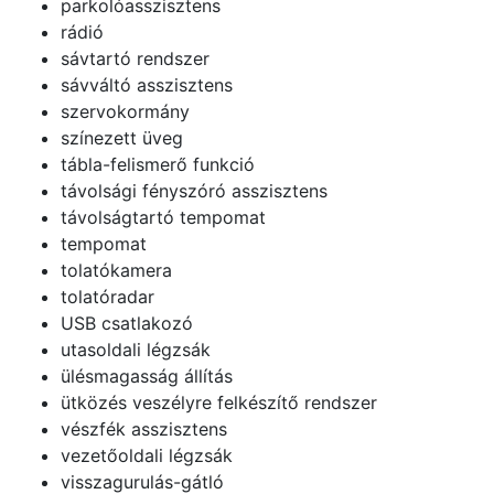
parkolóasszisztens
rádió
sávtartó rendszer
sávváltó asszisztens
szervokormány
színezett üveg
tábla-felismerő funkció
távolsági fényszóró asszisztens
távolságtartó tempomat
tempomat
tolatókamera
tolatóradar
USB csatlakozó
utasoldali légzsák
ülésmagasság állítás
ütközés veszélyre felkészítő rendszer
vészfék asszisztens
vezetőoldali légzsák
visszagurulás-gátló