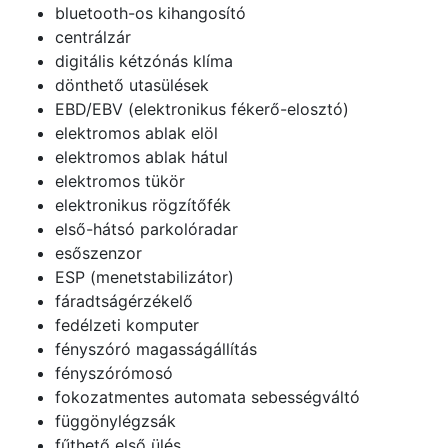
bluetooth-os kihangosító
centrálzár
digitális kétzónás klíma
dönthető utasülések
EBD/EBV (elektronikus fékerő-elosztó)
elektromos ablak elöl
elektromos ablak hátul
elektromos tükör
elektronikus rögzítőfék
első-hátsó parkolóradar
esőszenzor
ESP (menetstabilizátor)
fáradtságérzékelő
fedélzeti komputer
fényszóró magasságállítás
fényszórómosó
fokozatmentes automata sebességváltó
függönylégzsák
fűthető első ülés