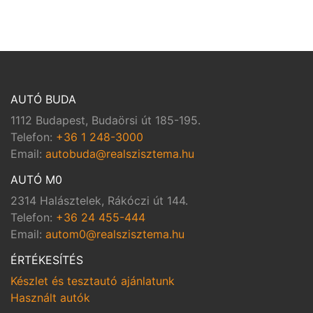
AUTÓ BUDA
1112 Budapest, Budaörsi út 185-195.
Telefon:
+36 1 248-3000
Email:
autobuda@realszisztema.hu
AUTÓ M0
2314 Halásztelek, Rákóczi út 144.
Telefon:
+36 24 455-444
Email:
autom0@realszisztema.hu
ÉRTÉKESÍTÉS
Készlet és tesztautó ajánlatunk
Használt autók