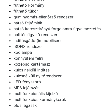
fűthető kormány
fűthető tükör
guminyomás-ellenőrző rendszer
hátsó fejtámlák
hátsó keresztirányú forgalomra figyelmeztetés
holttér-figyelő rendszer
indításgátló (immobiliser)
ISOFIX rendszer
ködlámpa
könnyűfém felni
középső kartámasz
kulcs nélküli indítás
kulcsnélküli nyitórendszer
LED fényszóró
MP3 lejátszás
multifunkcionális kijelző
multifunkciós kormánykerék
oldallégzsák