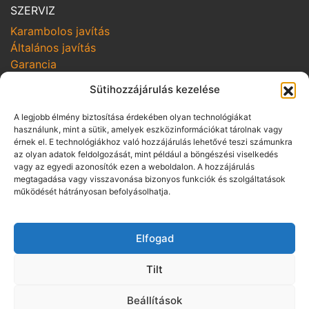
SZERVIZ
Karambolos javítás
Általános javítás
Garancia
Sütihozzájárulás kezelése
SZOLGÁLTATÁSOK
Online szerviz bejelentkezés
A legjobb élmény biztosítása érdekében olyan technológiákat
Szerviz kampányok
használunk, mint a sütik, amelyek eszközinformációkat tárolnak vagy
érnek el. E technológiákhoz való hozzájárulás lehetővé teszi számunkra
Hozom-viszem
az olyan adatok feldolgozását, mint például a böngészési viselkedés
vagy az egyedi azonosítók ezen a weboldalon. A hozzájárulás
SZABÁLYZATOK
megtagadása vagy visszavonása bizonyos funkciók és szolgáltatások
Adatvédelmi irányelvek
működését hátrányosan befolyásolhatja.
Vállalási szabályzat
Üzletszabályzat pénzügyi szolgáltatás
Elfogad
közvetítésére
Panaszkezelési szabályzat
Tilt
Visszaélés-bejelentés
ÁSZF gépjármű bérbeadásra
Beállítások