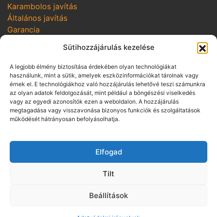
Karambolos javítás
Általános javítás
Garancia
SZOLGÁLTATÁSOK
Sütihozzájárulás kezelése
Online szerviz bejelentkezés
A legjobb élmény biztosítása érdekében olyan technológiákat
Szerviz kampányok
használunk, mint a sütik, amelyek eszközinformációkat tárolnak vagy
Hozom-viszem
érnek el. E technológiákhoz való hozzájárulás lehetővé teszi számunkra
az olyan adatok feldolgozását, mint például a böngészési viselkedés
vagy az egyedi azonosítók ezen a weboldalon. A hozzájárulás
SZABÁLYZATOK
megtagadása vagy visszavonása bizonyos funkciók és szolgáltatások
Adatvédelmi irányelvek
működését hátrányosan befolyásolhatja.
Vállalási szabályzat
Üzletszabályzat pénzügyi szolgáltatás
Elfogad
közvetítésére
Panaszkezelési szabályzat
Tilt
Visszaélés-bejelentés
ÁSZF gépjármű bérbeadásra
Beállítások