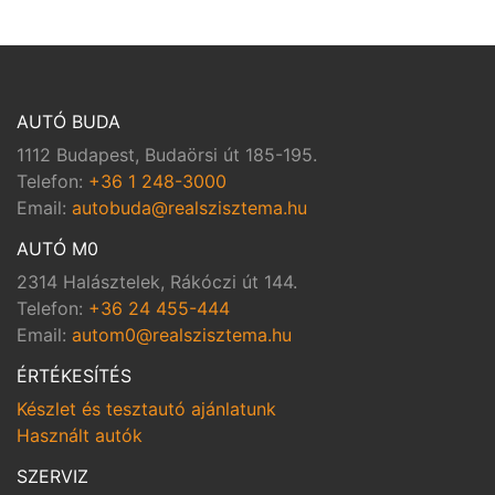
AUTÓ BUDA
1112 Budapest, Budaörsi út 185-195.
Telefon:
+36 1 248-3000
Email:
autobuda@realszisztema.hu
AUTÓ M0
2314 Halásztelek, Rákóczi út 144.
Telefon:
+36 24 455-444
Email:
autom0@realszisztema.hu
ÉRTÉKESÍTÉS
Készlet és tesztautó ajánlatunk
Használt autók
SZERVIZ