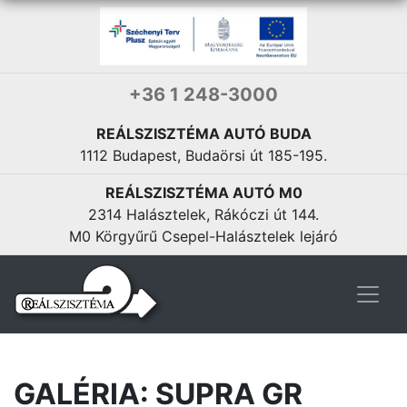
+36 1 248-3000
Proace Verso
REÁLSZISZTÉMA AUTÓ BUDA
16 765 000 Ft
1112 Budapest, Budaörsi út 185-195.
INDULÓ ÁR:
REÁLSZISZTÉMA AUTÓ M0
2314 Halásztelek, Rákóczi út 144.
M0 Körgyűrű Csepel-Halásztelek lejáró
GALÉRIA: SUPRA GR