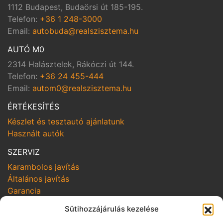
1112 Budapest, Budaörsi út 185-195.
Telefon:
+36 1 248-3000
Email:
autobuda@realszisztema.hu
AUTÓ M0
2314 Halásztelek, Rákóczi út 144.
Telefon:
+36 24 455-444
Email:
autom0@realszisztema.hu
ÉRTÉKESÍTÉS
Készlet és tesztautó ajánlatunk
Használt autók
SZERVIZ
Karambolos javítás
Általános javítás
Garancia
Sütihozzájárulás kezelése
SZOLGÁLTATÁSOK