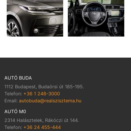
AUTÓ BUDA
1112 Budapest, Budaörsi út 185-195.
Telefon:
+36 1 248-3000
Email:
autobuda@realszisztema.hu
AUTÓ M0
2314 Halásztelek, Rákóczi út 144.
Telefon:
+36 24 455-444