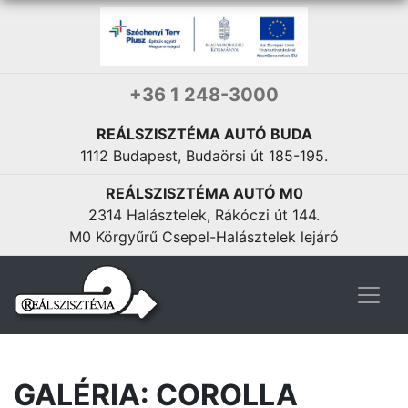
Proace City Van
Proace City Verso
Nettó 7 865 000 Ft-tól
10 720 500 Ft
INDULÓ ÁR:
+36 1 248-3000
REÁLSZISZTÉMA AUTÓ BUDA
1112 Budapest, Budaörsi út 185-195.
REÁLSZISZTÉMA AUTÓ M0
2314 Halásztelek, Rákóczi út 144.
Proace Van
Proace MAX
M0 Körgyűrű Csepel-Halásztelek lejáró
Nettó 11 205 000 Ft-tól
Nettó 10 190 000 Ft-tól
GALÉRIA: COROLLA
Proace Verso