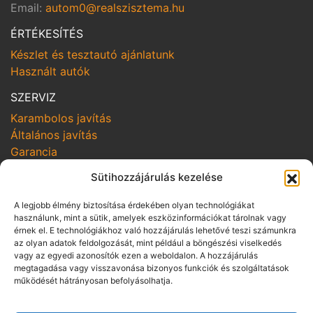
Email:
autom0@realszisztema.hu
ÉRTÉKESÍTÉS
Készlet és tesztautó ajánlatunk
Használt autók
SZERVIZ
Karambolos javítás
Általános javítás
Garancia
Sütihozzájárulás kezelése
SZOLGÁLTATÁSOK
Online szerviz bejelentkezés
A legjobb élmény biztosítása érdekében olyan technológiákat
Szerviz kampányok
használunk, mint a sütik, amelyek eszközinformációkat tárolnak vagy
érnek el. E technológiákhoz való hozzájárulás lehetővé teszi számunkra
Hozom-viszem
az olyan adatok feldolgozását, mint például a böngészési viselkedés
vagy az egyedi azonosítók ezen a weboldalon. A hozzájárulás
SZABÁLYZATOK
megtagadása vagy visszavonása bizonyos funkciók és szolgáltatások
Adatvédelmi irányelvek
működését hátrányosan befolyásolhatja.
Vállalási szabályzat
Üzletszabályzat pénzügyi szolgáltatás