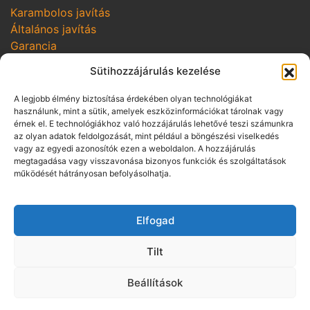
Karambolos javítás
Általános javítás
Garancia
SZOLGÁLTATÁSOK
Sütihozzájárulás kezelése
Online szerviz bejelentkezés
A legjobb élmény biztosítása érdekében olyan technológiákat
Szerviz kampányok
használunk, mint a sütik, amelyek eszközinformációkat tárolnak vagy
Hozom-viszem
érnek el. E technológiákhoz való hozzájárulás lehetővé teszi számunkra
az olyan adatok feldolgozását, mint például a böngészési viselkedés
vagy az egyedi azonosítók ezen a weboldalon. A hozzájárulás
SZABÁLYZATOK
megtagadása vagy visszavonása bizonyos funkciók és szolgáltatások
Adatvédelmi irányelvek
működését hátrányosan befolyásolhatja.
Vállalási szabályzat
Üzletszabályzat pénzügyi szolgáltatás
Elfogad
közvetítésére
Panaszkezelési szabályzat
Tilt
Visszaélés-bejelentés
ÁSZF gépjármű bérbeadásra
Beállítások