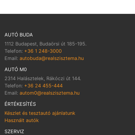
AUTÓ BUDA
1112 Budapest, Budaörsi út 185-195.
Telefon:
+36 1 248-3000
Email:
autobuda@realszisztema.hu
AUTÓ M0
2314 Halásztelek, Rákóczi út 144.
Telefon:
+36 24 455-444
Email:
autom0@realszisztema.hu
ÉRTÉKESÍTÉS
Készlet és tesztautó ajánlatunk
Használt autók
SZERVIZ