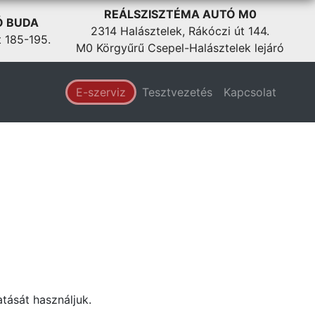
REÁLSZISZTÉMA AUTÓ M0
Ó BUDA
2314 Halásztelek, Rákóczi út 144.
t 185-195.
M0 Körgyűrű Csepel-Halásztelek lejáró
E-szerviz
Tesztvezetés
Kapcsolat
tását használjuk.