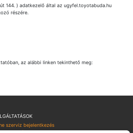
 144. ) adatkezelő által az ugyfel.toyotabuda.hu
gozó részére.
tatóban, az alábbi linken tekinthető meg:
LGÁLTATÁSOK
ne szerviz bejelentkezés
rviz kampányok