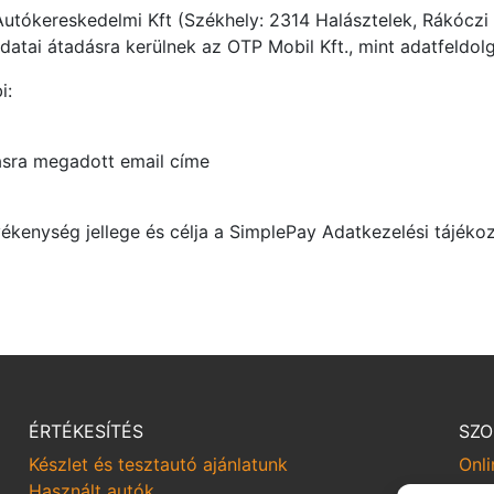
ókereskedelmi Kft (Székhely: 2314 Halásztelek, Rákóczi út
datai átadásra kerülnek az OTP Mobil Kft., mint adatfeldol
i:
ásra megadott email címe
ékenység jellege és célja a SimplePay Adatkezelési tájékoz
ÉRTÉKESÍTÉS
SZO
Készlet és tesztautó ajánlatunk
Onli
Használt autók
Sze