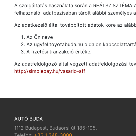
A szolgáltatás használata során a REÁLSZISZTÉMA Aut
felhasználói adatbázisában tárolt alábbi személyes a
Az adatkezelő által továbbított adatok köre az alább
Az Ön neve
Az ugyfel.toyotabuda.hu oldalon kapcsolattart
A fizetési tranzakció értéke.
Az adatfeldolgozó által végzett adatfeldolgozási tev
http://simplepay.hu/vasarlo-aff
AUTÓ BUDA
1112 Budapest, Budaörsi út 185-195.
Telefon:
+36 1 248-3000