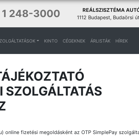
REÁLSZISZTÉMA AUT
 1 248-3000
1112 Budapest, Budaörsi ú
ZOLGÁLTATÁSOK
KINTO
CÉGEKNEK
ÁRLISTÁK
HÍREK
TÁJÉKOZTATÓ
I SZOLGÁLTATÁS
Z
) online fizetési megoldásként az OTP SimplePay szolgálta